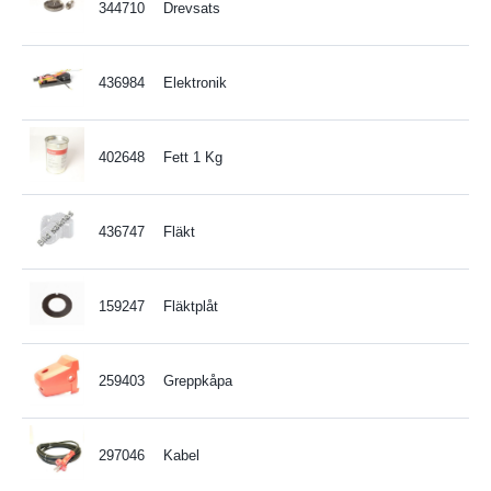
344710
Drevsats
436984
Elektronik
402648
Fett 1 Kg
436747
Fläkt
159247
Fläktplåt
259403
Greppkåpa
297046
Kabel