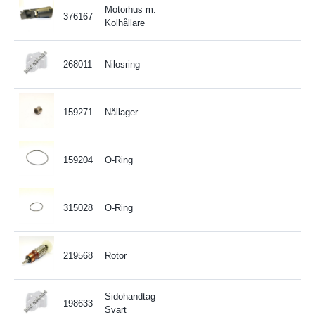
Motorhus m.
376167
Kolhållare
268011
Nilosring
159271
Nållager
159204
O-Ring
315028
O-Ring
219568
Rotor
Sidohandtag
198633
Svart