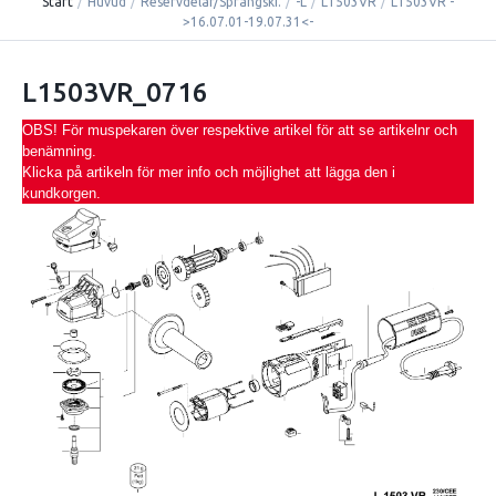
Start
/
Huvud
/
Reservdelar/Sprängski.
/
-L
/
L1503VR
/
L1503VR -
>16.07.01-19.07.31<-
L1503VR_0716
OBS! För muspekaren över respektive artikel för att se artikelnr och
benämning.
Klicka på artikeln för mer info och möjlighet att lägga den i
kundkorgen.