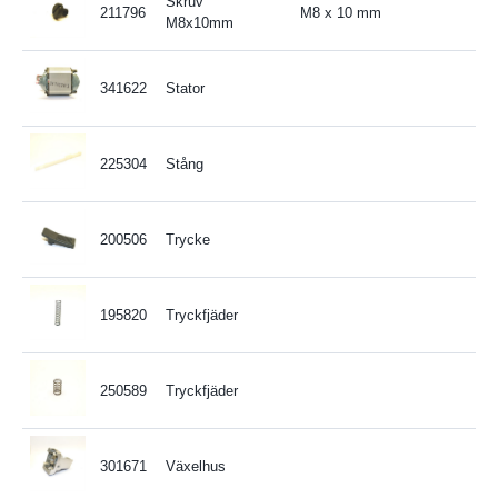
Skruv
211796
M8 x 10 mm
M8x10mm
341622
Stator
225304
Stång
200506
Trycke
195820
Tryckfjäder
250589
Tryckfjäder
301671
Växelhus