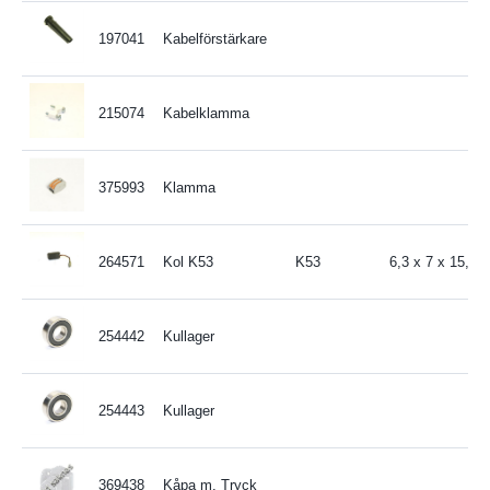
197041
Kabelförstärkare
215074
Kabelklamma
375993
Klamma
264571
Kol K53
K53
6,3 x 7 x 15,2
254442
Kullager
254443
Kullager
369438
Kåpa m. Tryck