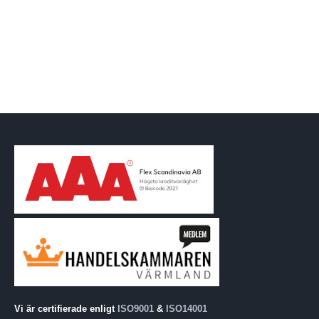
Vi är certifierade enligt
ISO9001
&
ISO14001