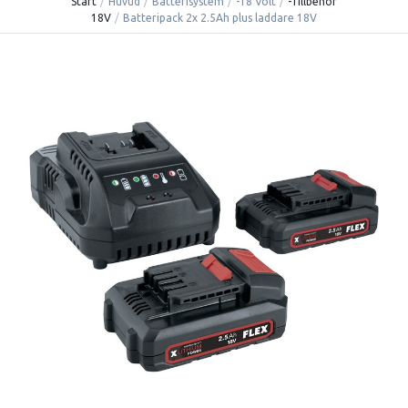
Start
/
Huvud
/
Batterisystem
/
-18 Volt
/
-Tillbehör
18V
/
Batteripack 2x 2.5Ah plus laddare 18V