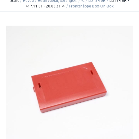
Start
/
Huvud
/
Reservdelar/Sprängski.
/
-L
/
LD15-10R
/
LD15-10R -
>17.11.01 - 20.05.31 <-
/
Frontsnäppe Box-On-Box