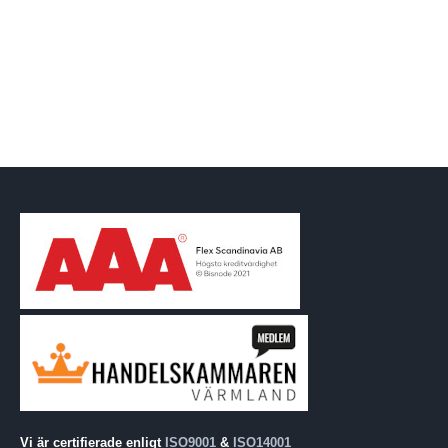
Vi är certifierade enligt
ISO9001
&
ISO14001