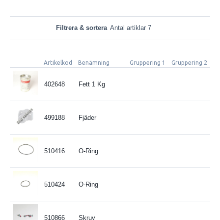
Filtrera & sortera
Antal artiklar 7
Artikelkod
Benämning
Gruppering 1
Gruppering 2
Sp
402648
Fett 1 Kg
499188
Fjäder
510416
O-Ring
510424
O-Ring
510866
Skruv