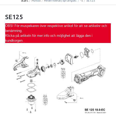
Start
/
Huvud
/
Reservdelar/Sprängski.
/
-S
/
SE125
SE125
OBS! För muspekaren över respektive artikel för att se artikelnr och
benämning.
Klicka på artikeln för mer info och möjlighet att lägga den i
kundkorgen.