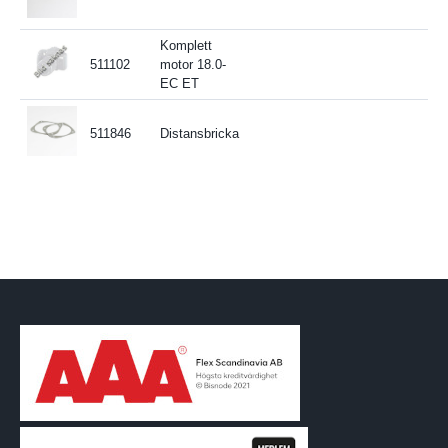
Komplett
511102
motor 18.0-
EC ET
511846
Distansbricka