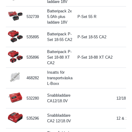
laddare 18V
Batteripack 2x
532739
5.0Ah plus
P-Set 55 R
laddare 18V
Batteripack P-
535895
P-Set 18-55 CA2
Set 18-55 CA2
Batteripack P-
535896
Set 18-88 XT
P-Set 18-88 XT CA2
CA2
Insatts för
468282
transportväska
L-Boxx
Snabbladdare
532280
12/18 V
CA12/18.0V
Snabbladdare
535296
12 & 18 V
CA2 12/18.0V