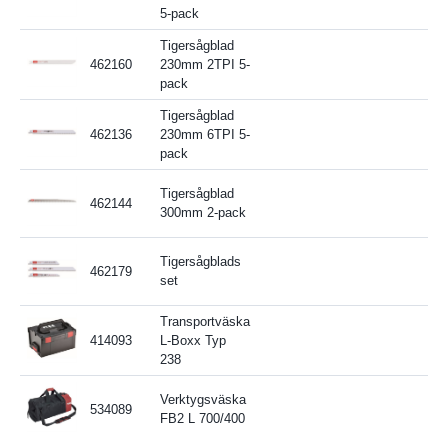
5-pack
Tigersågblad
462160
230mm 2TPI 5-
pack
Tigersågblad
462136
230mm 6TPI 5-
pack
Tigersågblad
462144
300mm 2-pack
Tigersågblads
462179
set
Transportväska
414093
L-Boxx Typ
238
Verktygsväska
534089
FB2 L 700/400