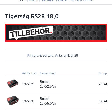
Start
/
Huvud
/
Tillbehör Maskiner
/
-R
/
RS25 18-EC
Tigersåg RS28 18,0
Filtrera & sortera
Antal artiklar 28
Artikelkod
Benämning
Grupperi
Batteri
532732
2,5 Ah
18.0/2.5Ah
Batteri
532733
5,0 Ah
18.0/5.0Ah