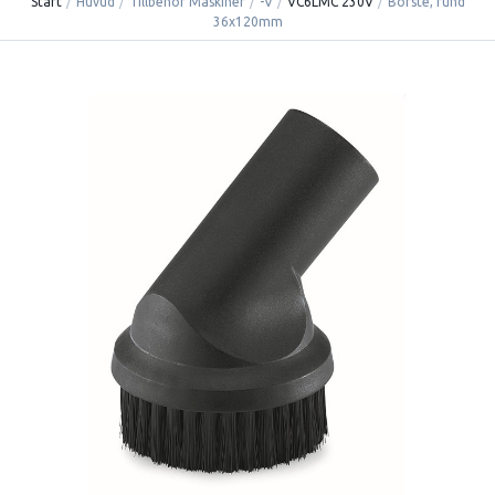
Start
/
Huvud
/
Tillbehör Maskiner
/
-V
/
VC6LMC 230V
/
Borste, rund
36x120mm