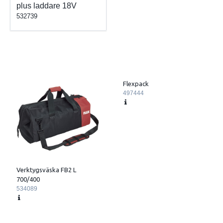
plus laddare 18V
532739
Flexpack
497444
Verktygsväska FB2 L
700/400
534089