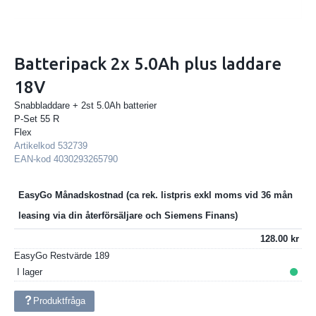
Batteripack 2x 5.0Ah plus laddare
18V
Snabbladdare + 2st 5.0Ah batterier
P-Set 55 R
Flex
Artikelkod
532739
EAN-kod
4030293265790
EasyGo Månadskostnad
128.00
EasyGo Restvärde
189
I lager
Produktfråga