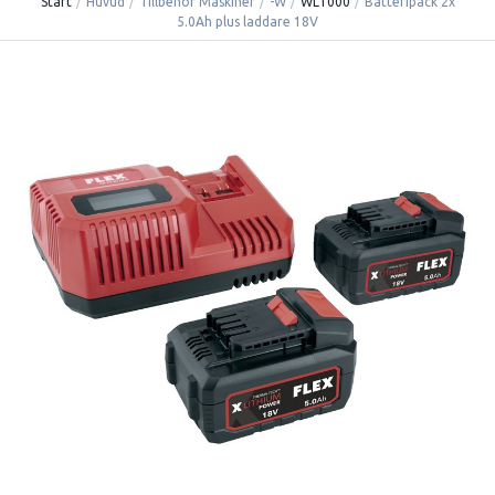
Start
/
Huvud
/
Tillbehör Maskiner
/
-W
/
WL1000
/
Batteripack 2x
5.0Ah plus laddare 18V