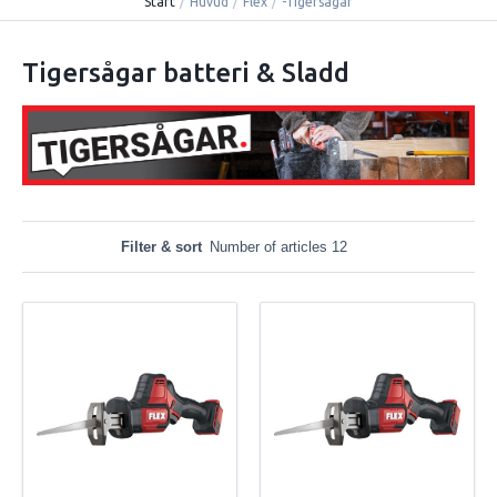
Start
/
Huvud
/
Flex
/
-Tigersågar
Tigersågar batteri & Sladd
Filter & sort
Number of articles 12