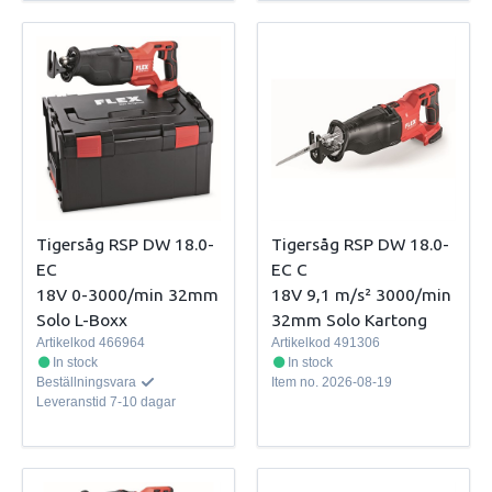
Tigersåg RSP DW 18.0-
Tigersåg RSP DW 18.0-
EC
EC C
18V 0-3000/min 32mm
18V 9,1 m/s² 3000/min
Solo L-Boxx
32mm Solo Kartong
Artikelkod
466964
Artikelkod
491306
In stock
In stock
Beställningsvara
Item no.
2026-08-19
Leveranstid
7-10 dagar