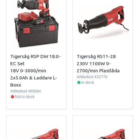
Tigersåg RSP DW 18.0-
Tigersåg RS11-28
EC Set
230V 1100W 0-
18V 0-3000/min
2700/min Plastlåda
2x5.0Ah & Laddare L-
Artikelkod
432776
In stock
Boxx
Artikelkod
469084
Not in stock