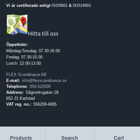
Vi är certifierade enligt
ISO9001
&
ISO14001
Hitta till oss
Öppettider:
Måndag-Torsdag: 07.30-16.00
Fredag: 07.30-15.00
Lunch: 12.00-13.00
FLEX Scandinavia AB
E-mail:
info@flexscandinavia.se
Telephone:
054-522000
Address:
Sågverksgatan 28
652 21 Karlstad
VAT reg. no.:
556209-4085
Products
Search
Cart