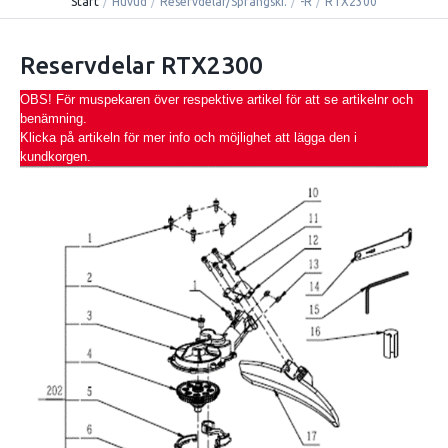
Start
/
Huvud
/
Reservdelar/Sprängski.
/
-R
/
RTX2300
Reservdelar RTX2300
OBS! För muspekaren över respektive artikel för att se artikelnr och
benämning.
Klicka på artikeln för mer info och möjlighet att lägga den i
kundkorgen.