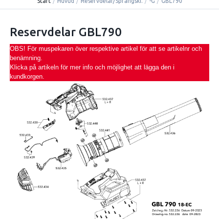
Start
/
Huvud
/
Reservdelar/Sprängski.
/
-G
/
GBL790
Reservdelar GBL790
OBS! För muspekaren över respektive artikel för att se artikelnr och
benämning.
Klicka på artikeln för mer info och möjlighet att lägga den i
kundkorgen.