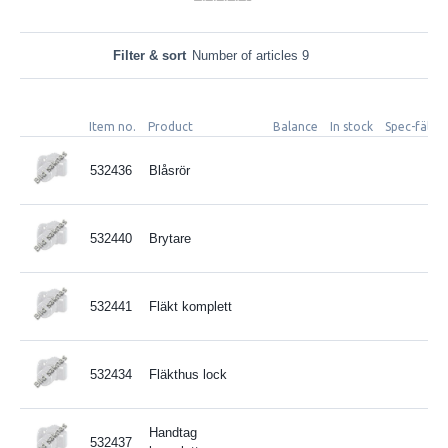
Filter & sort
Number of articles 9
Item no.
Product
Balance
In stock
Spec-fält 3
532436
Blåsrör
532440
Brytare
532441
Fläkt komplett
532434
Fläkthus lock
Handtag
532437