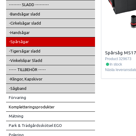
-------- SLADD ---------
-Bandsågar sladd
-Cirkelsågar sladd
-Handsågar
-Spårsågar
-Tigersågar sladd
Spårsåg MS1
Product
329673
-Vinkelslipar Sladd
In stock
----- TILLBEHÖR -----
Nästa leveransda
-Klingor, Kapskivor
-Sågband
Förvaring
Kompletteringsprodukter
Mätning
Park & Trädgårdsskötsel EGO
Polering