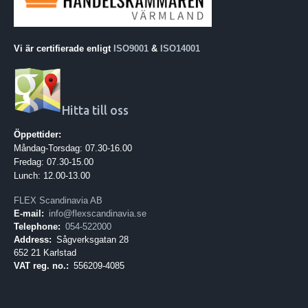
Vi är certifierade enligt
ISO9001
&
ISO14001
Hitta till oss
Öppettider:
Måndag-Torsdag: 07.30-16.00
Fredag: 07.30-15.00
Lunch: 12.00-13.00
FLEX Scandinavia AB
E-mail:
info@flexscandinavia.se
Telephone:
054-522000
Address:
Sågverksgatan 28
652 21 Karlstad
VAT reg. no.:
556209-4085