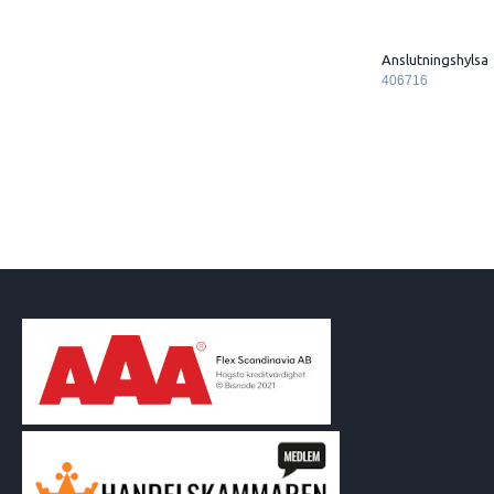
Anslutningshylsa
406716