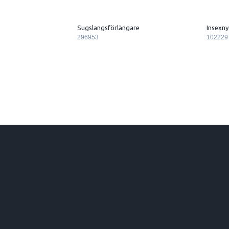
Sugslangsförlängare
Insexny
296953
102229