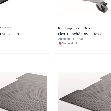
 DE 178
Rullvagn för L-Boxar
r TKE-DE 178
Flex Tillbehör RW L-Boxx
Artikelkod
419400
Not in stock