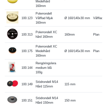
Medelhård
160mm
Polerrondell
100.123
Våfflad Mjuk
Ø 160/140x30 mm
Våfflad
160mm
Polerrondell XC
100.313
160mm
Plan
hård 160mm
Polerrondell XC
100.175
Medelhård
Ø 160/145x30 mm
Plan
160mm
Rengöringslera
100.144
medium blå
100g
Stödrondell M14
100.149
115 mm
Hård 115mm
Stödrondell M14
100.151
150 mm
Hård 150mm