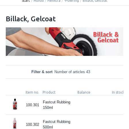
Start
/
Huvud
/
Flexxtra
/
-Polering
/
Billack, Gelcoat
Billack, Gelcoat
Filter & sort
Number of articles 43
Item no.
Product
Balance
In stock
Fastcut Rubbing
100.301
150ml
Fastcut Rubbing
100.302
500ml