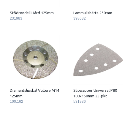
Stödrondell Hård 125mm
Lammullshätta 230mm
231983
398632
Diamantslipskål Vulture M14
Slippapper Universal P80
125mm
100x150mm 25-pkt
100.162
531936