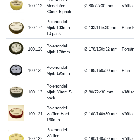
100.112
Medelhård
Ø 80/72x30 mm
Våfflad/5
80mm 5-pack
Polerrondell
100.174
Mjuk 133mm
Ø 133/115x30 mm
Plan/10 p
10-pack
Polerrondell
100.126
Ø 178/150x32 mm
Försänkt
Mjuk 178mm
Polerrondell
100.129
Ø 195/160x30 mm
Plan
Mjuk 195mm
Polerrondell
100.113
Mjuk 80mm 5-
Ø 80/72x30 mm
Våfflad/5
pack
Polerrondell
100.121
Våfflad Hård
Ø 160/140x30 mm
Våfflad
160mm
Polerrondell
Våfflad
100.122
Ø 160/140x30 mm
Våfflad