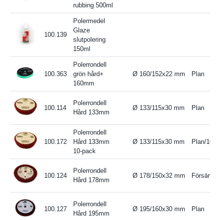
rubbing 500ml
Polermedel
Glaze
100.139
slutpolering
150ml
Polerrondell
100.363
grön hård+
Ø 160/152x22 mm
Plan
160mm
Polerrondell
100.114
Ø 133/115x30 mm
Plan
Hård 133mm
Polerrondell
100.172
Hård 133mm
Ø 133/115x30 mm
Plan/10 p
10-pack
Polerrondell
100.124
Ø 178/150x32 mm
Försänkt
Hård 178mm
Polerrondell
100.127
Ø 195/160x30 mm
Plan
Hård 195mm