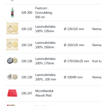
Fastcut+,
100.300
Grovrubbing,
500 ml
Lammullshätta
100.132
Ø 135/115 mm
Normal lu
100% 135mm
Lammullshätta
100.134
Ø 150/125 mm
Normal lu
100% 150mm
Lammullshätta
100.136
Ø 170/150x25 mm
Kort lugg
100% 170mm
Lammullshätta
100.130
Ø 100/80 mm
Normal lu
100%, 100 mm
Microfiberduk
100.247
Absorb Röd