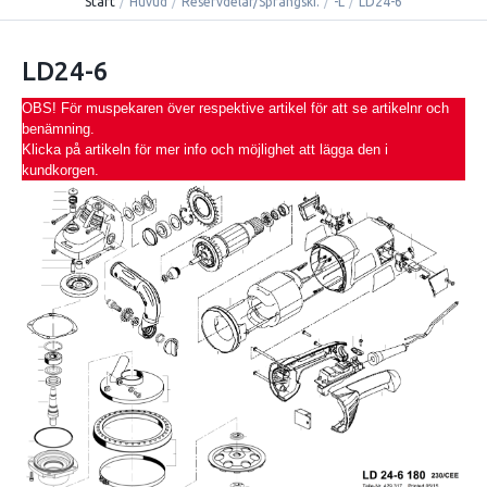
Start
/
Huvud
/
Reservdelar/Sprängski.
/
-L
/
LD24-6
LD24-6
OBS! För muspekaren över respektive artikel för att se artikelnr och
benämning.
Klicka på artikeln för mer info och möjlighet att lägga den i
kundkorgen.