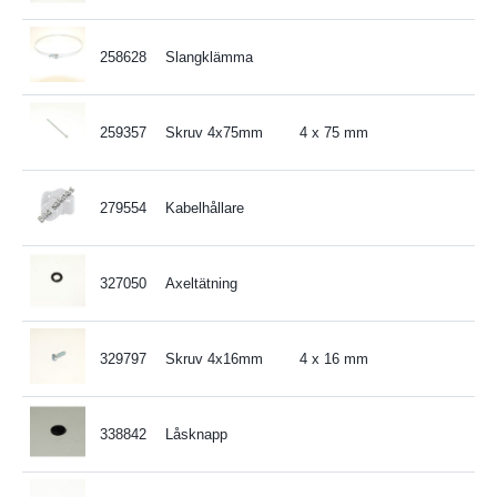
258628
Slangklämma
259357
Skruv 4x75mm
4 x 75 mm
279554
Kabelhållare
327050
Axeltätning
329797
Skruv 4x16mm
4 x 16 mm
338842
Låsknapp