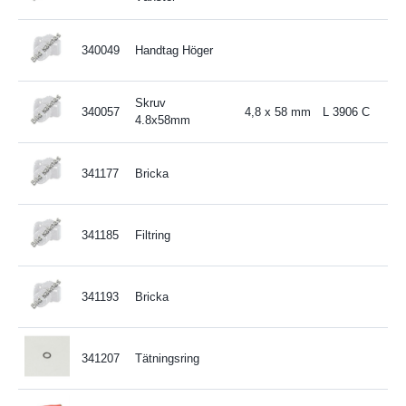
340049
Handtag Höger
Skruv
340057
4,8 x 58 mm
L 3906 C
4.8x58mm
341177
Bricka
341185
Filtring
341193
Bricka
341207
Tätningsring