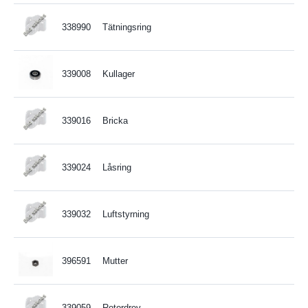
338990
Tätningsring
339008
Kullager
339016
Bricka
339024
Låsring
339032
Luftstyrning
396591
Mutter
339059
Rotordrev