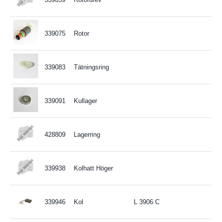
339075
Rotor
339083
Tätningsring
339091
Kullager
428809
Lagerring
339938
Kolhatt Höger
339946
Kol
L 3906 C