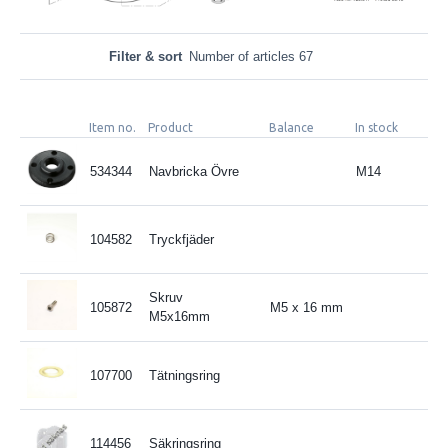
Filter & sort
Number of articles 67
Item no.
Product
Balance
In stock
534344
Navbricka Övre
M14
104582
Tryckfjäder
Skruv
105872
M5 x 16 mm
M5x16mm
107700
Tätningsring
114456
Säkringsring