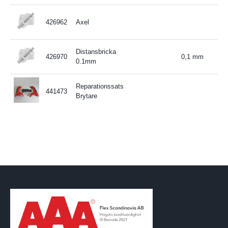
426962
Axel
Distansbricka
426970
0,1 mm
0.1mm
Reparationssats
441473
Brytare