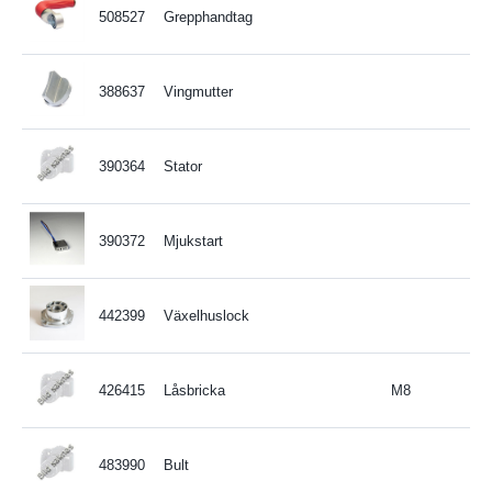
508527
Grepphandtag
388637
Vingmutter
390364
Stator
390372
Mjukstart
442399
Växelhuslock
426415
Låsbricka
M8
483990
Bult