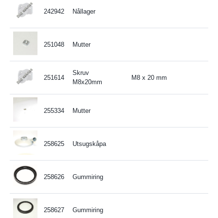
242942
Nållager
251048
Mutter
Skruv
251614
M8 x 20 mm
M8x20mm
255334
Mutter
258625
Utsugskåpa
258626
Gummiring
258627
Gummiring