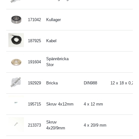
171042
Kullager
187925
Kabel
Spännbricka
191604
Stor
192929
Bricka
DIN988
12 x 18 x 0,2 
195715
Skruv 4x12mm
4 x 12 mm
Skruv
213373
4 x 20/9 mm
4x20/9mm