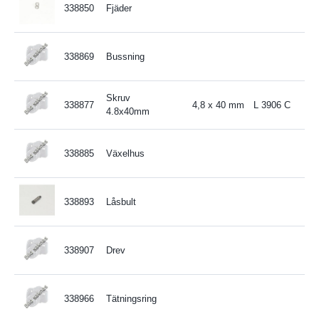
338850
Fjäder
338869
Bussning
Skruv
338877
4,8 x 40 mm
L 3906 C
4.8x40mm
338885
Växelhus
338893
Låsbult
338907
Drev
338966
Tätningsring