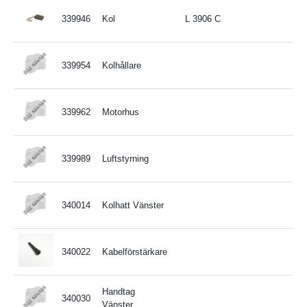
339946
Kol
L 3906 C
339954
Kolhållare
339962
Motorhus
339989
Luftstyrning
340014
Kolhatt Vänster
340022
Kabelförstärkare
Handtag
340030
Vänster