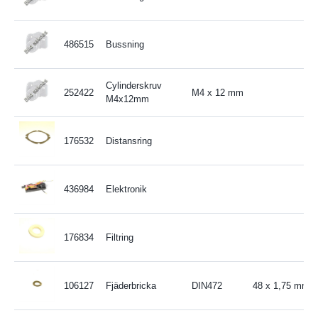
486515
Bussning
Cylinderskruv
252422
M4 x 12 mm
M4x12mm
176532
Distansring
436984
Elektronik
176834
Filtring
106127
Fjäderbricka
DIN472
48 x 1,75 mm