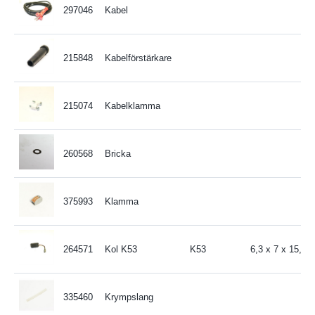
297046
Kabel
215848
Kabelförstärkare
215074
Kabelklamma
260568
Bricka
375993
Klamma
264571
Kol K53
K53
6,3 x 7 x 15,2
335460
Krympslang