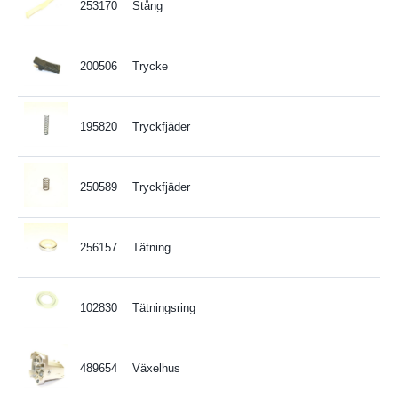
253170
Stång
200506
Trycke
195820
Tryckfjäder
250589
Tryckfjäder
256157
Tätning
102830
Tätningsring
489654
Växelhus