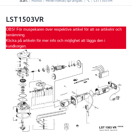
Start
/
Huvud
/
Reservdelar/Sprängski.
/
-L
/
LST1503VR
LST1503VR
OBS! För muspekaren över respektive artikel för att se artikelnr och
benämning.
Klicka på artikeln för mer info och möjlighet att lägga den i
kundkorgen.