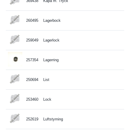
369438
Kåpa m. Tryck
260495
Lagerbock
259049
Lagerlock
257354
Lagerring
250694
List
253460
Lock
252619
Luftstyrning