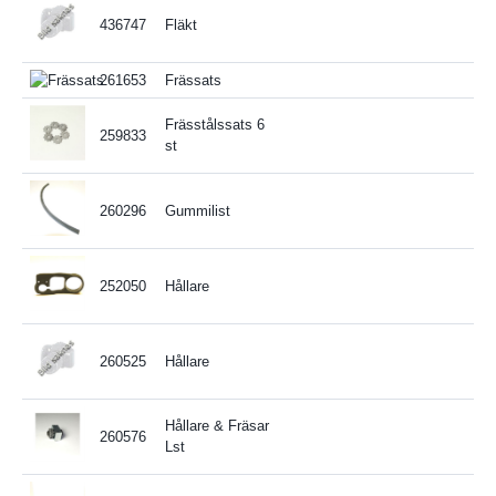
436747
Fläkt
261653
Frässats
Frässtålssats 6
259833
st
260296
Gummilist
252050
Hållare
260525
Hållare
Hållare & Fräsar
260576
Lst