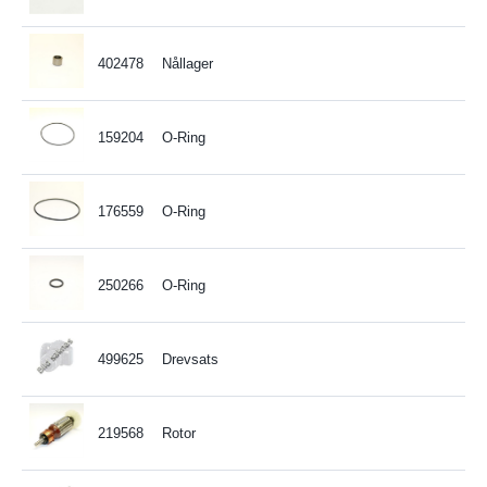
402478
Nållager
159204
O-Ring
176559
O-Ring
250266
O-Ring
499625
Drevsats
219568
Rotor