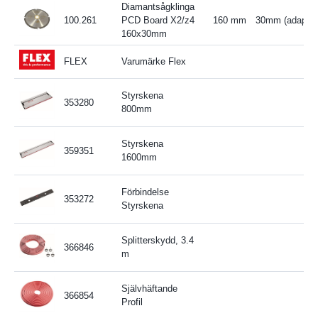
Diamantsågklinga
100.261
PCD Board X2/z4
160 mm
30mm (adapt til
160x30mm
FLEX
Varumärke Flex
Styrskena
353280
800mm
Styrskena
359351
1600mm
Förbindelse
353272
Styrskena
Splitterskydd, 3.4
366846
m
Självhäftande
366854
Profil