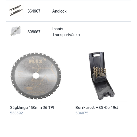
364967
Ändlock
Insats
398667
Transportväska
Sågklinga 150mm 36 TPI
Borrkasett HSS-Co 19st
533692
534075