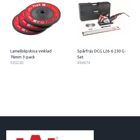
Lamellslipskiva vinklad
Spårfräs DCG L26-6 230 G-
76mm 3-pack
Set
533230
494674