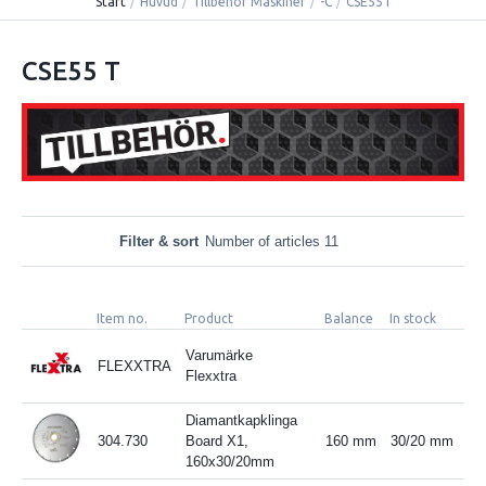
Start
/
Huvud
/
Tillbehör Maskiner
/
-C
/
CSE55T
CSE55 T
Filter & sort
Number of articles 11
Item no.
Product
Balance
In stock
Varumärke
FLEXXTRA
Flexxtra
Diamantkapklinga
304.730
Board X1,
160 mm
30/20 mm
160x30/20mm