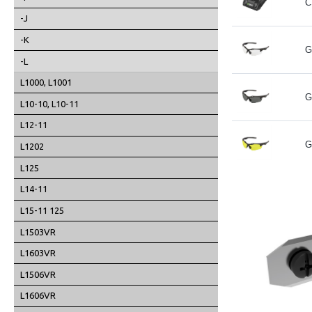
C
-J
-K
G
-L
L1000, L1001
G
L10-10, L10-11
L12-11
G
L1202
L125
L14-11
L15-11 125
L1503VR
L1603VR
L1506VR
L1606VR