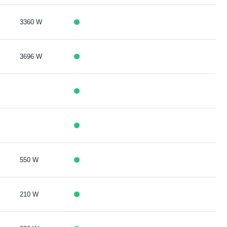
3360 W
3696 W
550 W
210 W