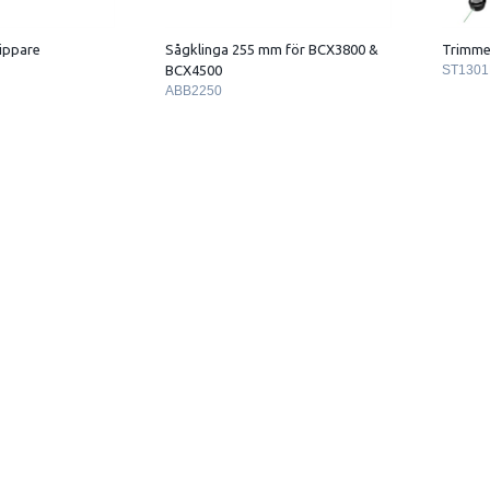
ippare
Sågklinga 255 mm för BCX3800 &
Trimme
BCX4500
ST1301
ABB2250