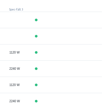
Spec-fält 3
1120 W
2240 W
1120 W
2240 W