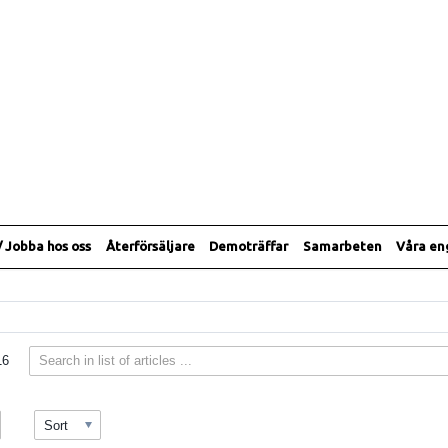
/ Jobba hos oss
Återförsäljare
Demoträffar
Samarbeten
Våra e
16
Sort