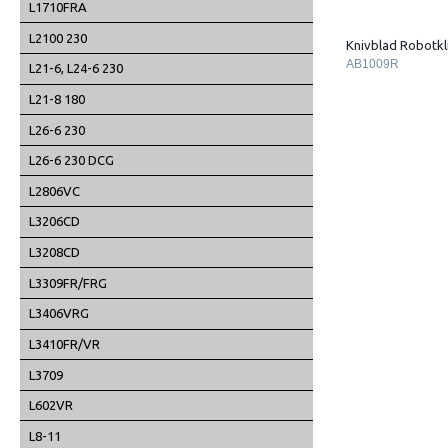
L1710FRA
L2100 230
Knivblad Robotkl
AB1009R
L21-6, L24-6 230
L21-8 180
L26-6 230
L26-6 230 DCG
L2806VC
L3206CD
L3208CD
L3309FR/FRG
L3406VRG
L3410FR/VR
L3709
L602VR
L8-11