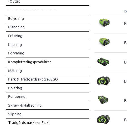
-Outlet
----------------------------------
I
Belysning
B
Blandning
Fräsning
B
Kapning
Förvaring
Kompletteringsprodukter
B
Mätning
Park & Trädgårdsskötsel EGO
B
Polering
Rengöring
B
Skruv- & Håltagning
Slipning
B
Trädgårdsmaskiner Flex