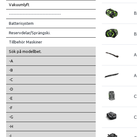
Vakuumlyft
B
----------------------------------
Batterisystem
Reservdelar/Sprängski.
B
Tillbehör Maskiner
Sök på modellbet.
A
-A
-B
A
-C
-D
C
-E
-F
-G
C
-H
-I