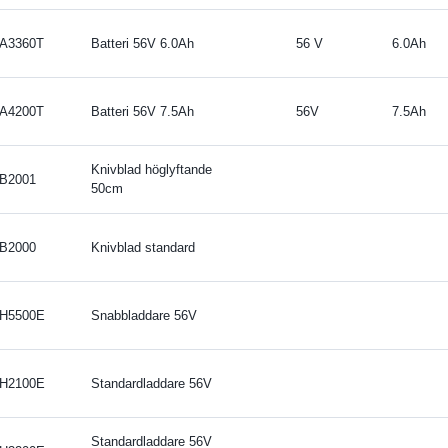
A3360T
Batteri 56V 6.0Ah
56 V
6.0Ah
A4200T
Batteri 56V 7.5Ah
56V
7.5Ah
Knivblad höglyftande
B2001
50cm
B2000
Knivblad standard
H5500E
Snabbladdare 56V
H2100E
Standardladdare 56V
Standardladdare 56V