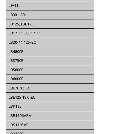
L9-11
L800, L801
LB125, LBE125
LB17-11, LBE17-11
LB20-11 125-EC
LB4800E
LB5750E
LB5800E
LB6000E
LBE76 12-EC
LBE125 18.0-EC
LBP125
LBR1506VRA
LBS1105VE
LBX600E