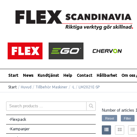
Start
News
Kundtjänst
Help
Contact
Hållbarhet
Om oss 
Start
/
Huvud
/
Tillbehör Maskiner
/
-L
/
LM2021E-SP
Number of articles
-Flexpack
-Kampanjer