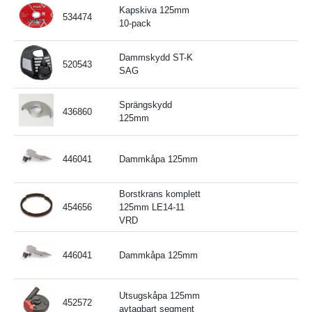
Kapskiva 125mm
534474
10-pack
Dammskydd ST-K
520543
SAG
Sprängskydd
436860
125mm
446041
Dammkåpa 125mm
Borstkrans komplett
454656
125mm LE14-11
VRD
446041
Dammkåpa 125mm
Utsugskåpa 125mm
452572
avtagbart segment