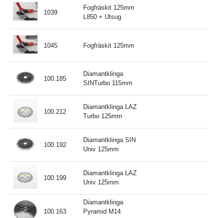
Fogfräskit 125mm
1039
8
L850 + Utsug
1045
Fogfräskit 125mm
8
Diamantklinga
100.185
SINTurbo 115mm
Diamantklinga LAZ
100.212
Turbo 125mm
Diamantklinga SIN
100.192
Univ 125mm
Diamantklinga LAZ
100.199
Univ 125mm
Diamantklinga
100.163
Pyramid M14