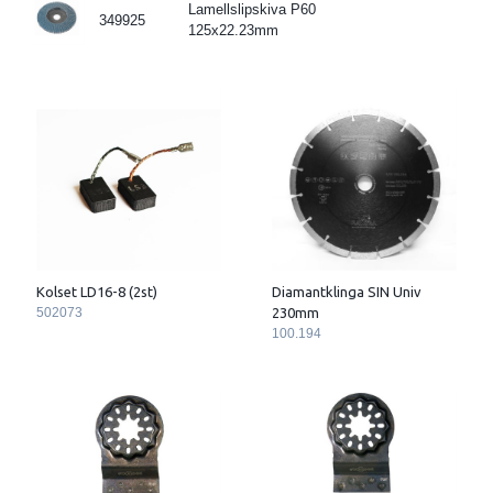
Lamellslipskiva P60
349925
125x22.23mm
Kolset LD16-8 (2st)
Diamantklinga SIN Univ
502073
230mm
100.194