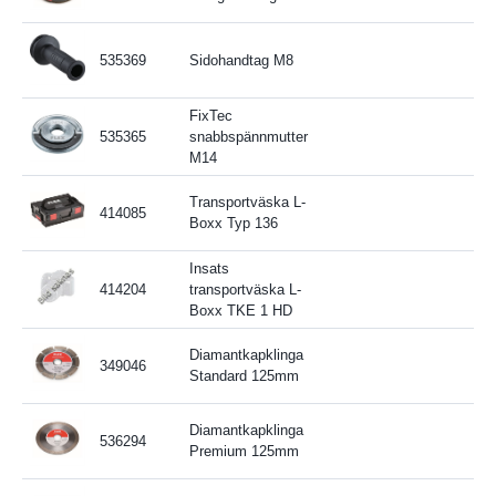
535369
Sidohandtag M8
FixTec
535365
snabbspännmutter
M14
Transportväska L-
414085
Boxx Typ 136
Insats
414204
transportväska L-
Boxx TKE 1 HD
Diamantkapklinga
349046
Standard 125mm
Diamantkapklinga
536294
Premium 125mm