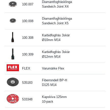
Diamantfogfräsklinga
100.007
Sandwich Joint X4
Diamantfogfräsklinga
100.008
Sandwich Joint X5
Karbidfogfräs 3skär
100.308
3
Ø10mm M14
Karbidfogfräs 3skär
100.309
3
Ø12mm M14
FLEX
Varumärke Flex
Fiberrondell BP-H
535183
D125 M14
Kapskiva 125mm
533348
10-pack