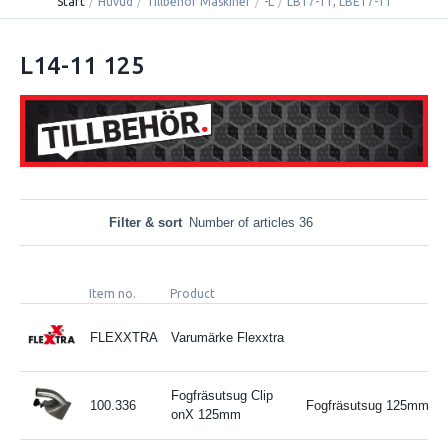
Start
/
Huvud
/
Tillbehör Maskiner
/
-L
/
LB17-11, LBE17-11
L14-11 125
Filter & sort
Number of articles 36
Item no.
Product
B
FLEXXTRA
Varumärke Flexxtra
Fogfräsutsug Clip
100.336
Fogfräsutsug 125mm
onX 125mm