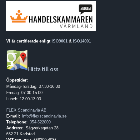
Vi är certifierade enligt
ISO9001
&
ISO14001
Hitta till oss
Öppettider:
Måndag-Torsdag: 07.30-16.00
Fredag: 07.30-15.00
Lunch: 12.00-13.00
FLEX Scandinavia AB
E-mail:
info@flexscandinavia.se
Telephone:
054-522000
Address:
Sågverksgatan 28
652 21 Karlstad
VAT reg. no.:
556209-4085