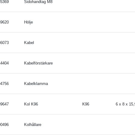
35369
Sidohandtag M8
89620
Hölje
86073
Kabel
14404
Kabelförstärkare
94756
Kabelklamma
99647
Kol K96
K96
6 x 8 x 15
00496
Kolhållare