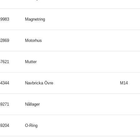
19983
Magnetring
92869
Motorhus
57621
Mutter
34344
Navbricka Övre
M14
59271
Nållager
59204
O-Ring