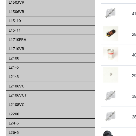
L1503VR
L1506VR
4
L15-10
L15-11
2
L1710FRA
L1710VR
4
L2100
L21-6
2
L21-8
L2106VC
L2106VCT
3
L2108VC
L2200
2
L24-6
L26-6