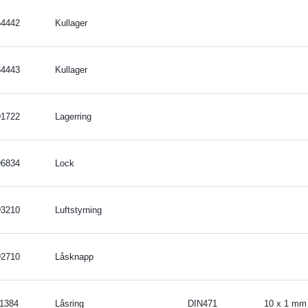
54442
Kullager
54443
Kullager
91722
Lagerring
96834
Lock
93210
Luftstyrning
92710
Låsknapp
11384
Låsring
DIN471
10 x 1 mm