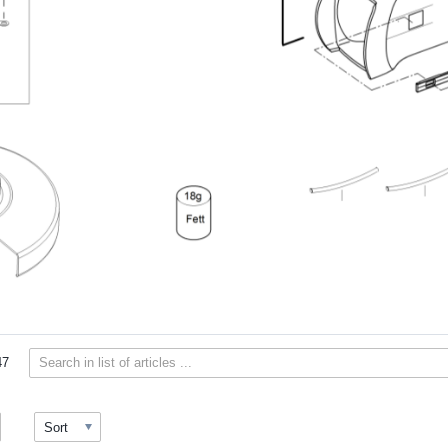
47
Sort