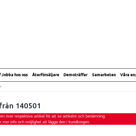
/ Jobba hos oss
Återförsäljare
Demoträffar
Samarbeten
Våra e
>
från 140501
 över respektive artikel för att se artikelnr och benämning.
ör mer info och möjlighet att lägga den i kundkorgen.