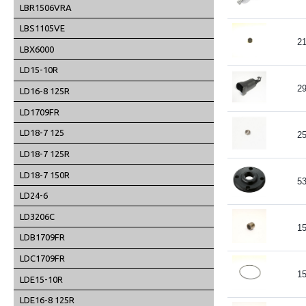
LBR1506VRA
LBS1105VE
2
LBX6000
LD15-10R
2
LD16-8 125R
LD1709FR
LD18-7 125
2
LD18-7 125R
LD18-7 150R
5
LD24-6
LD3206C
1
LDB1709FR
LDC1709FR
1
LDE15-10R
LDE16-8 125R