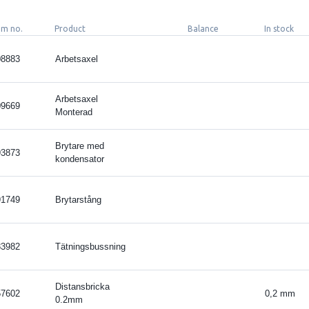
em no.
Product
Balance
In stock
08883
Arbetsaxel
Arbetsaxel
09669
Monterad
Brytare med
93873
kondensator
91749
Brytarstång
83982
Tätningsbussning
Distansbricka
57602
0,2 mm
0.2mm