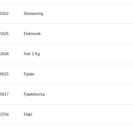
10152
Distansring
91625
Elektronik
02648
Fett 1 Kg
96015
Fjäder
95617
Fjäderbricka
83754
Fläkt