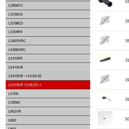
5
L2806VC
L3206CD
2
L3208CD
L3309FR
L3403VRG
3
L3406VRG
L3410FR
3
L3410VR
L3410VR ->14.04.30
2
L3410VR 14.05.01->
L3709
3
L3906C
L602VR
5
L800
L801