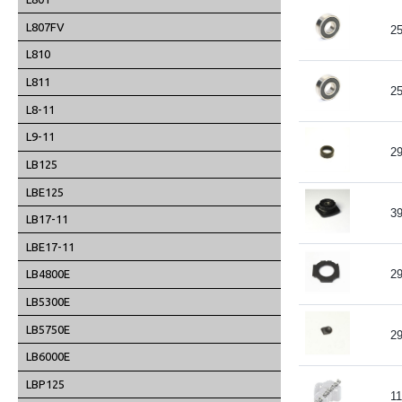
L807FV
2
L810
L811
2
L8-11
L9-11
2
LB125
LBE125
3
LB17-11
LBE17-11
2
LB4800E
LB5300E
LB5750E
2
LB6000E
LBP125
1