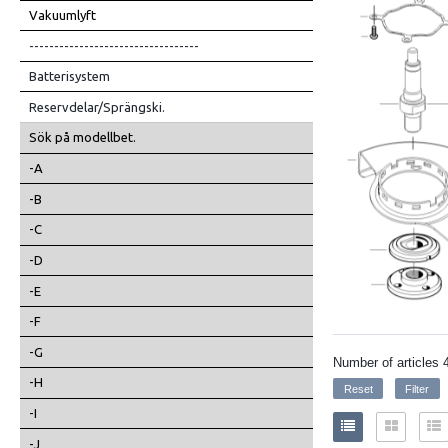
Vakuumlyft
----------------------------------
Batterisystem
Reservdelar/Sprängski.
Sök på modellbet.
-A
-B
-C
-D
-E
-F
-G
Number of articles
-H
-I
-J