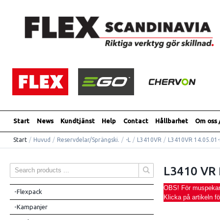
Start
News
Kundtjänst
Help
Contact
Hållbarhet
Om oss 
Start
/
Huvud
/
Reservdelar/Sprängski.
/
-L
/
L3410VR
/
L3410VR 14.05.01-
L3410 VR 
OBS! För muspekaren
-Flexpack
Klicka på artikeln f
-Kampanjer