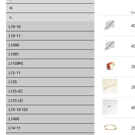
-K
It
-L
4
L10-10
L10-11
L1000
4
L1001
L1109FE
2
L12-11
L125
2
L125-EC
L125-LD
4
L13-10 125
L1400
L14-11
2