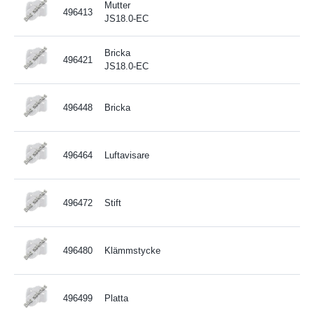
Mutter
496413
JS18.0-EC
Bricka
496421
JS18.0-EC
496448
Bricka
496464
Luftavisare
496472
Stift
496480
Klämmstycke
496499
Platta