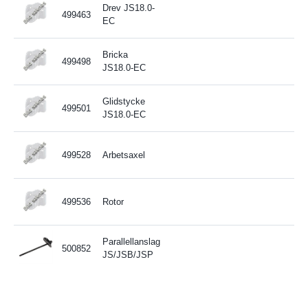
Drev JS18.0-
499463
EC
Bricka
499498
JS18.0-EC
Glidstycke
499501
JS18.0-EC
499528
Arbetsaxel
499536
Rotor
Parallellanslag
500852
JS/JSB/JSP