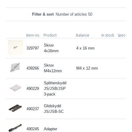
Filter & sort
Number of articles 50
Item no.
Product
Balance
In stock
Spec-fäl
Skruv
329797
4 x 16 mm
4x16mm
Skruv
439266
M4 x 12 mm
M4x12mm
Splitterskydd
490229
JS/JSB/JSP
3-pack
Glidskydd
490237
JS/JSB-SC
490245
Adapter