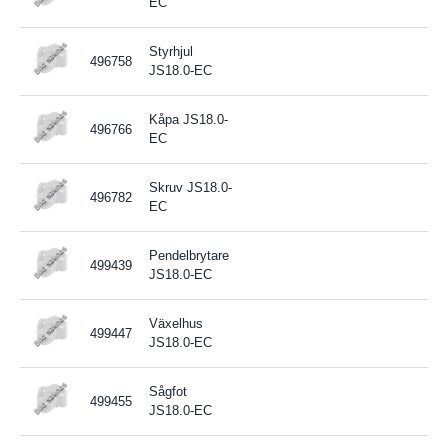
EC
Styrhjul
496758
JS18.0-EC
Kåpa JS18.0-
496766
EC
Skruv JS18.0-
496782
EC
Pendelbrytare
499439
JS18.0-EC
Växelhus
499447
JS18.0-EC
Sågfot
499455
JS18.0-EC