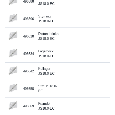
496588
JS18.0-EC
Styrning
496596
JS18.0-EC
Distansbricka
496618
JS18.0-EC
Lagerbock
496634
JS18.0-EC
Kullager
496642
JS18.0-EC
Stift JS18.0-
496650
EC
Framdel
496669
JS18.0-EC