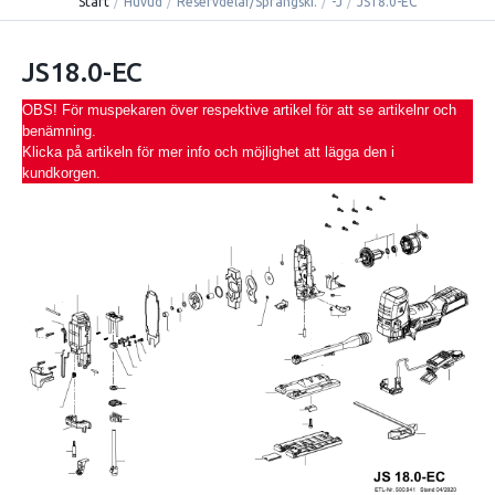
Start
/
Huvud
/
Reservdelar/Sprängski.
/
-J
/
JS18.0-EC
JS18.0-EC
OBS! För muspekaren över respektive artikel för att se artikelnr och
benämning.
Klicka på artikeln för mer info och möjlighet att lägga den i
kundkorgen.