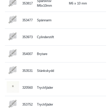
Spårskruv
353817
M6 x 10 mm
M6x10mm
353477
Spännarm
353973
Cylinderstift
354007
Brytare
353531
Stänkskydd
320560
Tryckfjäder
353752
Tryckfjäder