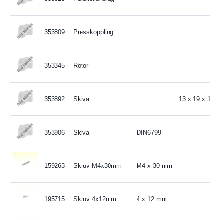
353809
Presskoppling
353345
Rotor
353892
Skiva
13 x 19 x 1 m
353906
Skiva
DIN6799
159263
Skruv M4x30mm
M4 x 30 mm
195715
Skruv 4x12mm
4 x 12 mm