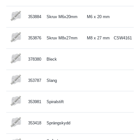
353884
Skruv M6x20mm
M6 x 20 mm
353876
Skruv M8x27mm
M8 x 27 mm
CSW4161
378380
Bleck
353787
Slang
353981
Spiralstift
353418
Sprängskydd