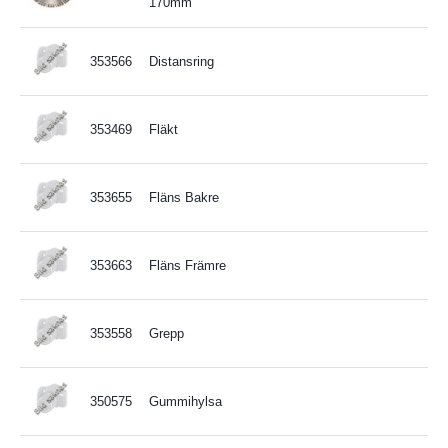
170mm
353566
Distansring
353469
Fläkt
353655
Fläns Bakre
353663
Fläns Främre
353558
Grepp
350575
Gummihylsa