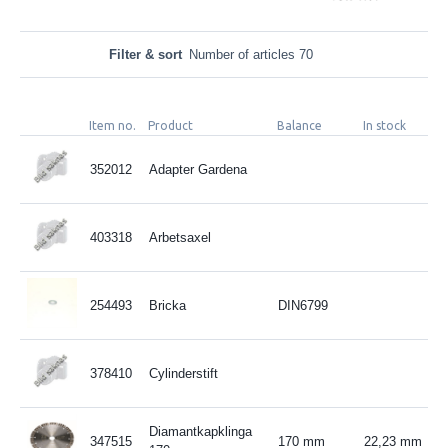
Filter & sort
Number of articles 70
Item no.
Product
Balance
In stock
352012
Adapter Gardena
403318
Arbetsaxel
254493
Bricka
DIN6799
378410
Cylinderstift
Diamantkapklinga
347515
170 mm
22,23 mm