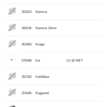
353023
Klamma
260146
Klamma 10mm
353493
Knapp
378399
Kol
CS 60 WET
353760
Kolhållare
251646
Kuggvred