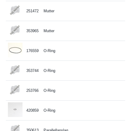
251472
Mutter
353965
Mutter
176559
O-Ring
353744
O-Ring
253766
O-Ring
420859
O-Ring
350613
Parallellanslag