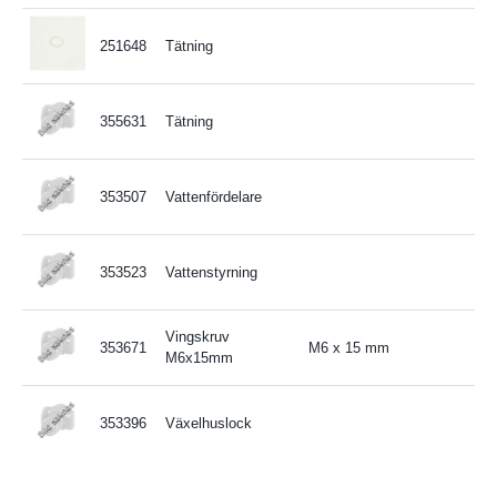
251648
Tätning
355631
Tätning
353507
Vattenfördelare
353523
Vattenstyrning
Vingskruv
353671
M6 x 15 mm
M6x15mm
353396
Växelhuslock