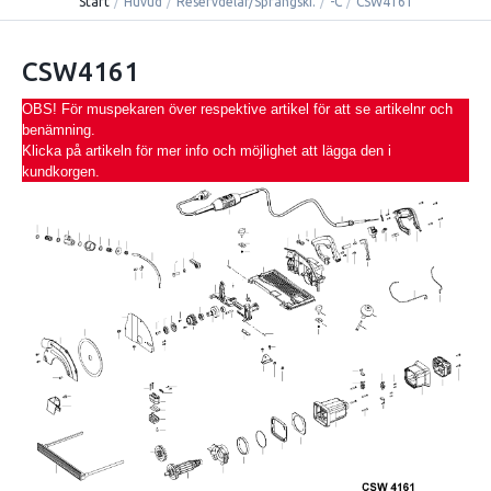
Start
/
Huvud
/
Reservdelar/Sprängski.
/
-C
/
CSW4161
CSW4161
OBS! För muspekaren över respektive artikel för att se artikelnr och
benämning.
Klicka på artikeln för mer info och möjlighet att lägga den i
kundkorgen.