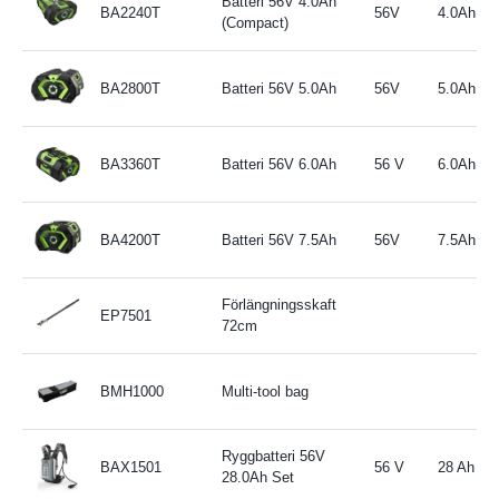
Batteri 56V 4.0Ah
BA2240T
56V
4.0Ah
(Compact)
BA2800T
Batteri 56V 5.0Ah
56V
5.0Ah
BA3360T
Batteri 56V 6.0Ah
56 V
6.0Ah
BA4200T
Batteri 56V 7.5Ah
56V
7.5Ah
Förlängningsskaft
EP7501
72cm
BMH1000
Multi-tool bag
Ryggbatteri 56V
BAX1501
56 V
28 Ah / 
28.0Ah Set