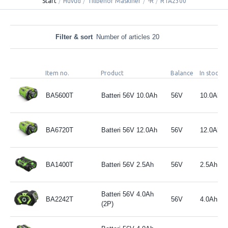
Start
/
Huvud
/
Tillbehör Maskiner
/
-R
/
RTA2300
Filter & sort
Number of articles 20
Item no.
Product
Balance
In stock
BA5600T
Batteri 56V 10.0Ah
56V
10.0Ah
BA6720T
Batteri 56V 12.0Ah
56V
12.0Ah
BA1400T
Batteri 56V 2.5Ah
56V
2.5Ah
Batteri 56V 4.0Ah
BA2242T
56V
4.0Ah
(2P)