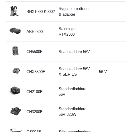
Ryggsele batterier
BHX1000-K0002
& adapter
Saxklingor
ABR2300
RTX2300
CH5500E
Snabbladdare 56V
Snabbladdare 56V
CHX5500E
56 V
X SERIES
Standardladdare
CH2100E
56V
Standardladdare
CH3200E
56V 320W
GS001E
Säkerhetsglasögon