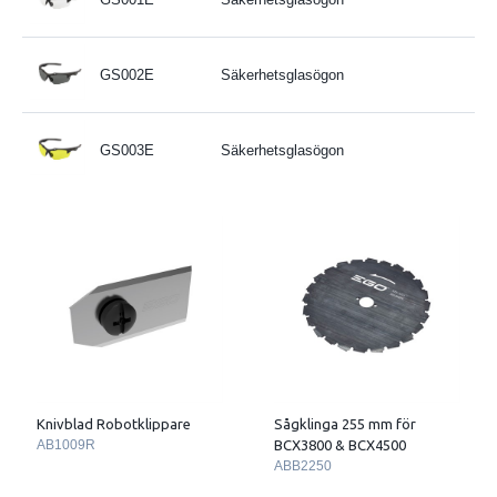
GS002E
Säkerhetsglasögon
GS003E
Säkerhetsglasögon
Knivblad Robotklippare
Sågklinga 255 mm för
AB1009R
BCX3800 & BCX4500
ABB2250