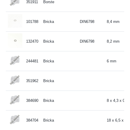
351911
Borste
101788
Bricka
DIN6798
8,4 mm
132470
Bricka
DIN6798
8,2 mm
244481
Bricka
6 mm
351962
Bricka
384690
Bricka
8 x 4,3 x 0,5
384704
Bricka
18 x 6,5 x 1