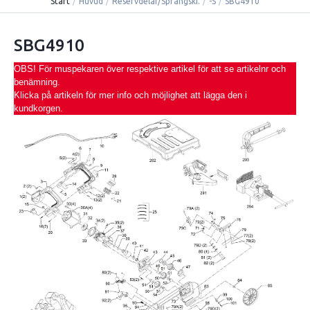
Start
/
Huvud
/
Reservdelar/Sprängski.
/
-S
/
SBG4910
SBG4910
OBS! För muspekaren över respektive artikel för att se artikelnr och
benämning.
Klicka på artikeln för mer info och möjlighet att lägga den i
kundkorgen.