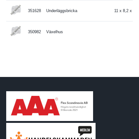
351628
Underläggsbricka
11 x 8,2 x 0,
350982
Växelhus