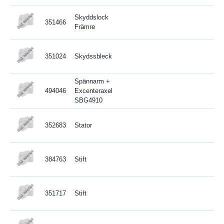
Skyddslock
351466
Främre
351024
Skydssbleck
Spännarm +
494046
Excenteraxel
SBG4910
352683
Stator
384763
Stift
351717
Stift