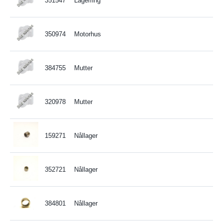
351547
Lagerring
350974
Motorhus
384755
Mutter
320978
Mutter
159271
Nållager
352721
Nållager
384801
Nållager