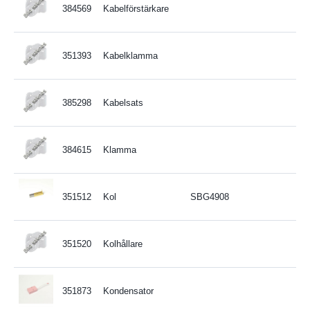
384569
Kabelförstärkare
351393
Kabelklamma
385298
Kabelsats
384615
Klamma
351512
Kol
SBG4908
351520
Kolhållare
351873
Kondensator