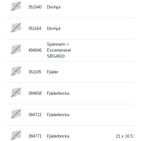
351040
Drivhjul
351164
Drivhjul
Spännarm +
494046
Excenteraxel
SBG4910
351105
Fjäder
384658
Fjäderbricka
384712
Fjäderbricka
384771
Fjäderbricka
21 x 10,5 x 