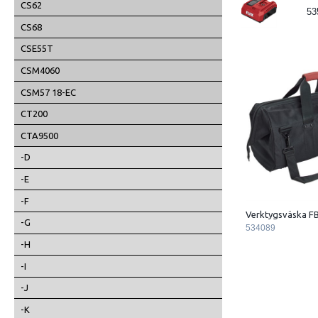
CS62
53
CS68
CSE55T
CSM4060
CSM57 18-EC
CT200
CTA9500
-D
-E
-F
Verktygsväska FB
-G
534089
-H
-I
-J
-K