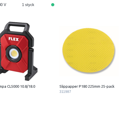
30 V
1 styck
mpa CL5000 10.8/18.0
Slippapper P180 225mm 25-pack
311987