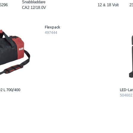
Snabbladdare
5296
12 & 18 Volt
2
CA2 12/18.0V
Flexpack
497444
2 L 700/400
LED-La
504602