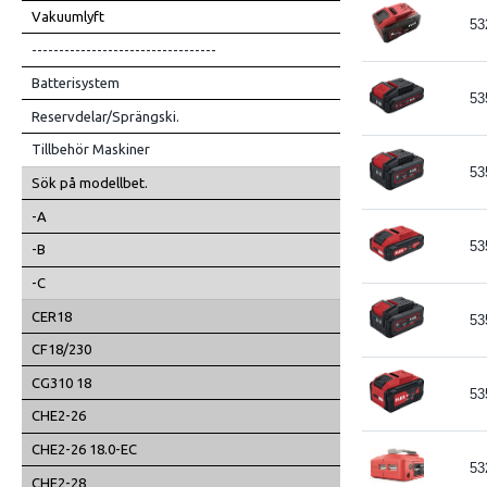
Vakuumlyft
53
----------------------------------
Batterisystem
53
Reservdelar/Sprängski.
Tillbehör Maskiner
53
Sök på modellbet.
-A
53
-B
-C
CER18
53
CF18/230
CG310 18
53
CHE2-26
CHE2-26 18.0-EC
53
CHE2-28