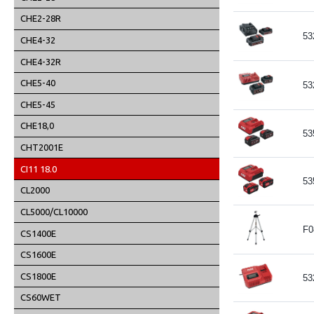
CHE2-28R
53
CHE4-32
CHE4-32R
CHE5-40
53
CHE5-45
CHE18,0
53
CHT2001E
CI11 18.0
53
CL2000
CL5000/CL10000
F0
CS1400E
CS1600E
CS1800E
53
CS60WET