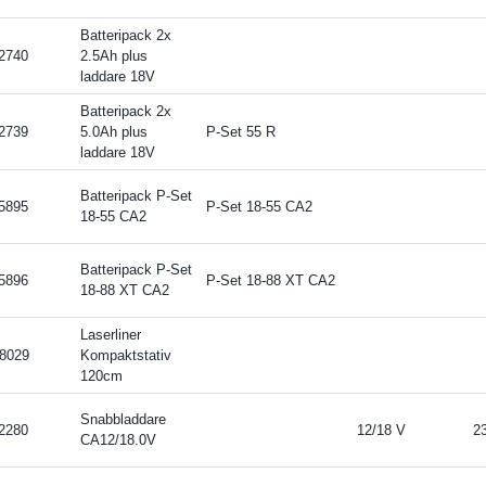
Batteripack 2x
2740
2.5Ah plus
laddare 18V
Batteripack 2x
2739
5.0Ah plus
P-Set 55 R
laddare 18V
Batteripack P-Set
5895
P-Set 18-55 CA2
18-55 CA2
Batteripack P-Set
5896
P-Set 18-88 XT CA2
18-88 XT CA2
Laserliner
8029
Kompaktstativ
120cm
Snabbladdare
2280
12/18 V
2
CA12/18.0V