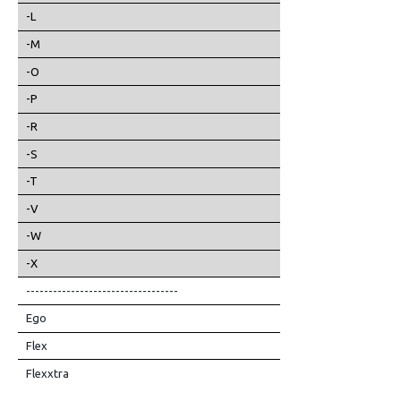
-L
-M
-O
-P
-R
-S
-T
-V
-W
-X
----------------------------------
Ego
Flex
Flexxtra