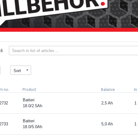
16
Sort
em no.
Product
Balance
In
Batteri
2732
2,5 Ah
1
18.0/2.5Ah
Batteri
2733
5,0 Ah
1
18.0/5.0Ah