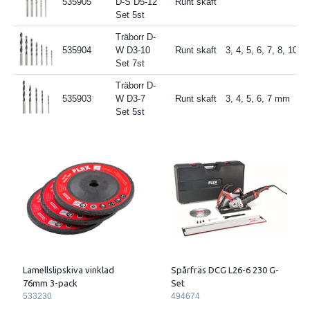
535905
D-S D5-12
Runt skaft
Set 5st
Träborr D-
535904
W D3-10
Runt skaft
3, 4, 5, 6, 7, 8, 10 
Set 7st
Träborr D-
535903
W D3-7
Runt skaft
3, 4, 5, 6, 7 mm
Set 5st
Lamellslipskiva vinklad
Spårfräs DCG L26-6 230 G-
76mm 3-pack
Set
533230
494674