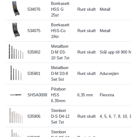
Borrkasett
534076
HSS G
Runt skaft
Metall
25st
Borrkasett
534075
HSS-Co
Runt skaft
Metall
19st
Metallborr
535902
D-M D3-
Runt skaft
Stål upp till 900 N/m
10 Set 7st
Metallborr
535901
D-M D3-8
Runt skaft
Aducerjärn
Set 5st
Pilotborr
SHSA0008
HSS
6,35 mm
Flexxtra
6.35mm
Stenborr
535906
D-S D4-12
Runt skaft
4, 5, 6, 7, 8, 10, 12
Set 7st
Stenborr