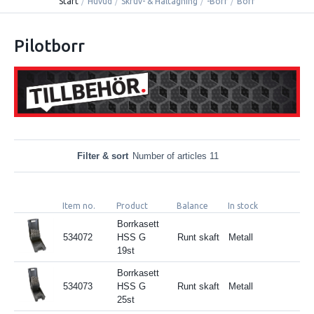
Start
/
Huvud
/
Skruv- & Håltagning
/
-Borr
/
Borr
Pilotborr
Filter & sort
Number of articles 11
Item no.
Product
Balance
In stock
Borrkasett
534072
HSS G
Runt skaft
Metall
19st
Borrkasett
534073
HSS G
Runt skaft
Metall
25st