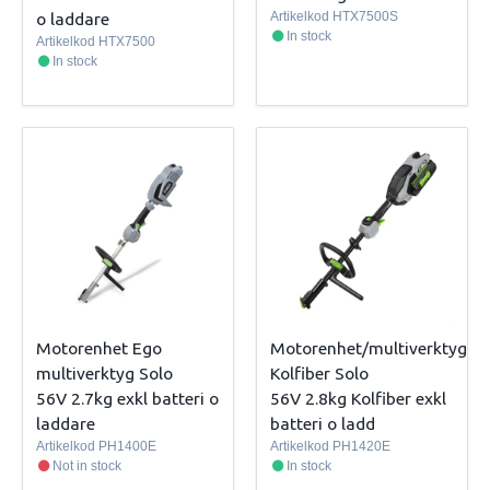
o laddare
Artikelkod
HTX7500S
In stock
Artikelkod
HTX7500
In stock
Motorenhet Ego
Motorenhet/multiverktyg
multiverktyg Solo
Kolfiber Solo
56V 2.7kg exkl batteri o
56V 2.8kg Kolfiber exkl
laddare
batteri o ladd
Artikelkod
PH1400E
Artikelkod
PH1420E
Not in stock
In stock