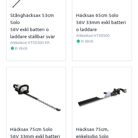
Stånghäcksax 53cm
Häcksax 65cm Solo
Solo
56V 33mm exkl batteri
56V exkl batteri o
o laddare
laddare ställbar svär
Artikelkod
HTX6500
In stock
Artikelkod
HTX5300-PA
In stock
Häcksax 75cm Solo
Häcksax 75cm,
56V 33mm exkl batteri
enkelsidig Solo