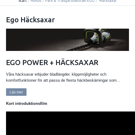
Start
/
Huvud
/
Park & Trädgårdsskötsel EGO
/
-Häcksaxar
Ego Häcksaxar
EGO POWER + HÄCKSAXAR
Våra häcksaxar erbjuder bladlängder, klippmöjligheter och
komfortfunktioner för att passa de flesta häckbeskärningar som...
Läs mer
Kort introduktionsfilm