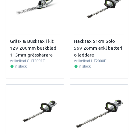
Gräs- & Busksax i kit
Häcksax 51cm Solo
12V 200mm buskblad
56V 26mm exkl batteri
115mm grässkärare
o laddare
Artikelkod
CHT2001E
Artikelkod
HT2000E
In stock
In stock