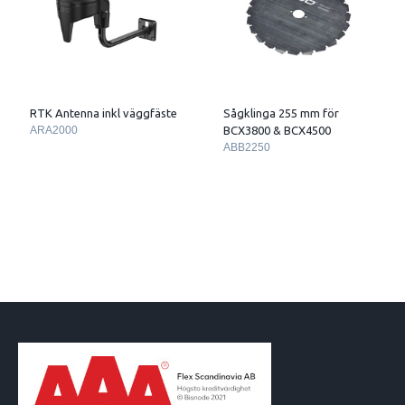
RTK Antenna inkl väggfäste
Sågklinga 255 mm för
ARA2000
BCX3800 & BCX4500
ABB2250