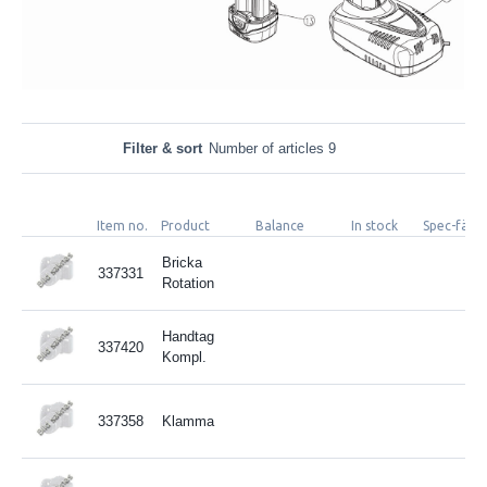
Filter & sort
Number of articles 9
Item no.
Product
Balance
In stock
Spec-fält 
Bricka
337331
Rotation
Handtag
337420
Kompl.
337358
Klamma