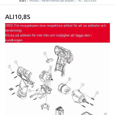
Start
/
Huvud
/
Reservdelar/Sprängski.
/
-A
/
ALI10,8S
ALI10,8S
OBS! För muspekaren över respektive artikel för att se artikelnr och
benämning.
Klicka på artikeln för mer info och möjlighet att lägga den i
kundkorgen.