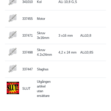
341010
Kol
ALi 10,8 G,S
337455
Motor
Skruv
337471
3 x16 mm
ALi10,8
3x16mm
Skruv
337498
4,2 x 24 mm
ALi10,8S
4.2x24mm
337447
Slaghus
Utgången
artikel
SLUT
utan
ersättare