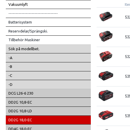
Vakuumlyft
Ite
----------------------------------
53
Batterisystem
Reservdelar/Sprängski.
53
Tillbehör Maskiner
Sök på modellbet.
53
-A
-B
-C
53
-D
DCG L26-6 230
53
DD2G 10,8-EC
DD2G 10,8-LD
53
DD2G 18,0-EC
DD4G 18,0-EC