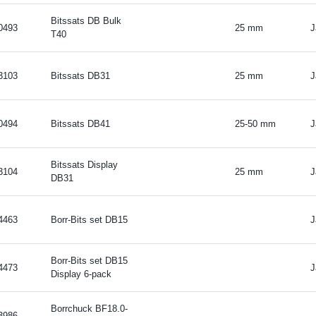
Bitssats DB Bulk
0493
25 mm
J
T40
3103
Bitssats DB31
25 mm
J
0494
Bitssats DB41
25-50 mm
J
Bitssats Display
3104
25 mm
J
DB31
4463
Borr-Bits set DB15
J
Borr-Bits set DB15
4473
J
Display 6-pack
Borrchuck BF18.0-
3986