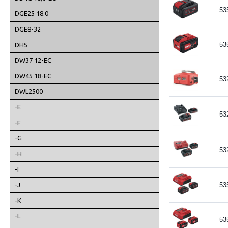
53
DGE25 18.0
DGE8-32
53
DH5
DW37 12-EC
DW45 18-EC
53
DWL2500
-E
53
-F
-G
53
-H
-I
-J
53
-K
-L
53