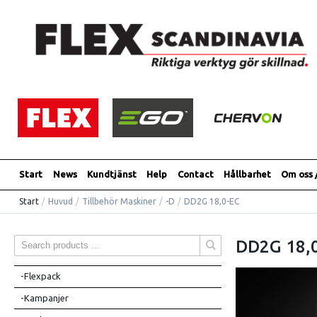
Start
News
Kundtjänst
Help
Contact
Hållbarhet
Om oss 
Start
/
Huvud
/
Tillbehör Maskiner
/
-D
/
DD2G 18,0-EC
DD2G 18,
-Flexpack
-Kampanjer