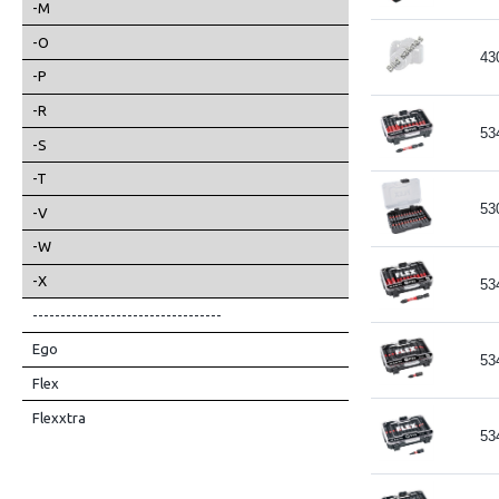
-M
-O
43
-P
-R
53
-S
-T
53
-V
-W
-X
53
----------------------------------
Ego
53
Flex
Flexxtra
53