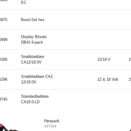
EC
0875
Borst-Set hex
Display Bitsats
0498
DB41 6-pack
Snabbladdare
2280
12/18 V
2
CA12/18.0V
Snabbladdare CA2
5296
12 & 18 Volt
2
12/18.0V
Standardladdare
3745
CA18.0-LD
Flexpack
497444