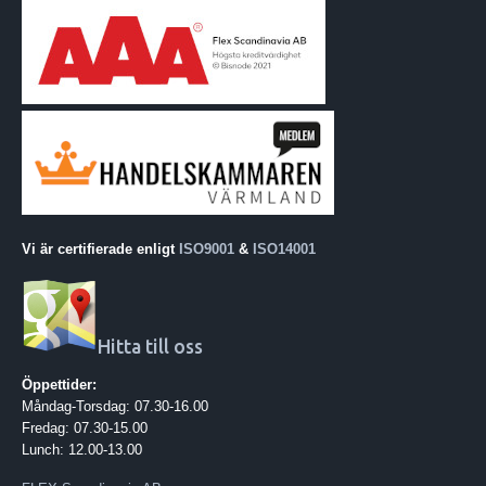
punktreparation av l
Kompakt och ergono
reflektor- och redu
Vi är certifierade enligt
ISO9001
&
ISO14001
Hitta till oss
Öppettider:
Måndag-Torsdag: 07.30-16.00
Fredag: 07.30-15.00
Lunch: 12.00-13.00