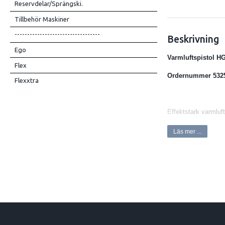
Reservdelar/Sprängski.
Tillbehör Maskiner
----------------------------------
Beskrivning
Ego
Varmluftspistol H
Flex
Ordernummer 532
Flexxtra
Effektstark varmluft
Sekundsnabb uppvä
Läs mer ...
Mycket bekväm med L
Passar perfekt för 
beläggningar, dekal
lödning av elanslut
Kan användas för att 