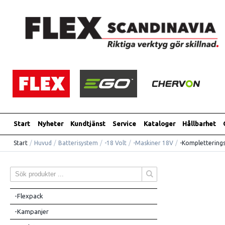
Start
Nyheter
Kundtjänst
Service
Kataloger
Hållbarhet
Start
/
Huvud
/
Batterisystem
/
-18 Volt
/
-Maskiner 18V
/
-Komplettering
-Flexpack
-Kampanjer