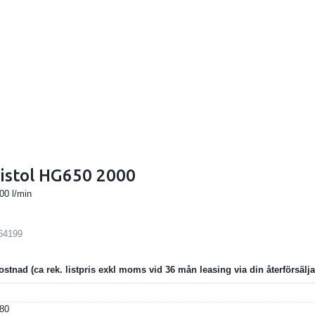
istol HG650 2000
00 l/min
64199
ostnad
80