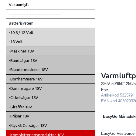
Vakuumlyft
----------------------------------
Batterisystem
-10.8 / 12 Volt
-18 Volt
-Maskiner 18V
-Bandsågar 18V
-Blandarmaskiner 18V
Varmluftp
-Borrhammare 18V
230V 50/650° 250/5
-Dammsugare 18V
Flex
Artikelkod
532579
-Cirkelsågar 18V
EAN-kod
40302932
-Giraffer 18V
-Fräsar 18V
EasyGo Månadsk
-Klyv-& Gersågar 18V
EasyGo Restvärde
-Kompletteringsprodukter 18V