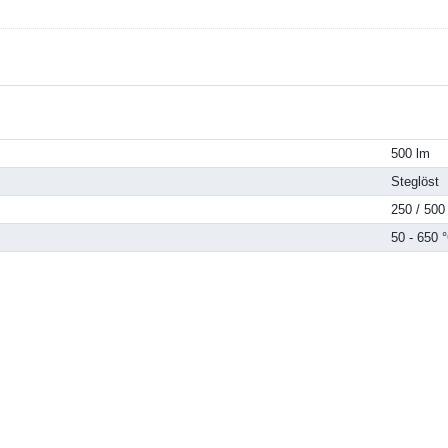
500 lm
Steglöst
250 / 500
50 - 650 