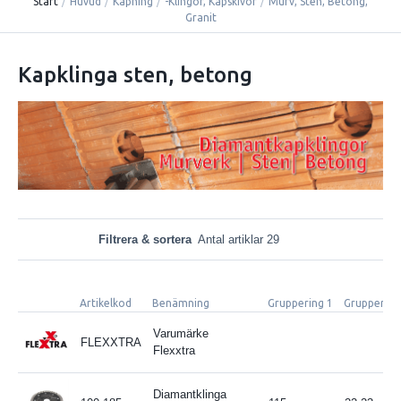
Start
/
Huvud
/
Kapning
/
-Klingor, Kapskivor
/
Murv, Sten, Betong,
Granit
Kapklinga sten, betong
Filtrera & sortera
Antal artiklar 29
Artikelkod
Benämning
Gruppering 1
Gruppering
Varumärke
FLEXXTRA
Flexxtra
Diamantklinga