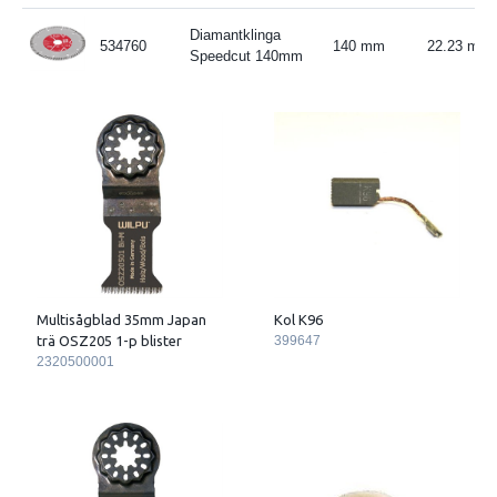
Diamantklinga
534760
140 mm
22.23 mm
Speedcut 140mm
Multisågblad 35mm Japan
Kol K96
trä OSZ205 1-p blister
399647
2320500001