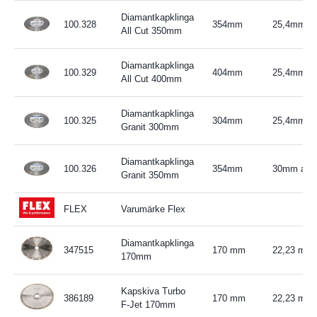
Diamantkapklinga
100.328
354mm
25,4mm ada
All Cut 350mm
Diamantkapklinga
100.329
404mm
25,4mm ada
All Cut 400mm
Diamantkapklinga
100.325
304mm
25,4mm ada
Granit 300mm
Diamantkapklinga
100.326
354mm
30mm adapt
Granit 350mm
FLEX
Varumärke Flex
Diamantkapklinga
347515
170 mm
22,23 mm
170mm
Kapskiva Turbo
386189
170 mm
22,23 mm
F-Jet 170mm