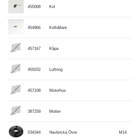
455008
Kol
454966
Kolhållare
457167
Kåpa
455032
Luftring
457108
Motorhus
387258
Mutter
534344
Navbricka Övre
M14