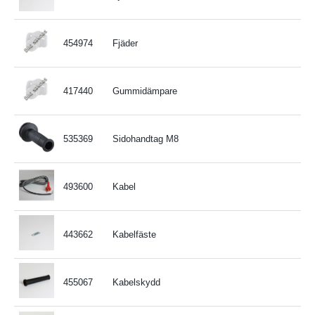
454974
Fjäder
417440
Gummidämpare
535369
Sidohandtag M8
493600
Kabel
443662
Kabelfäste
455067
Kabelskydd