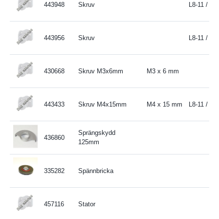
443948
Skruv
L8-11 / LE
443956
Skruv
L8-11 / LE
430668
Skruv M3x6mm
M3 x 6 mm
443433
Skruv M4x15mm
M4 x 15 mm
L8-11 / LE
Sprängskydd
436860
125mm
335282
Spännbricka
457116
Stator