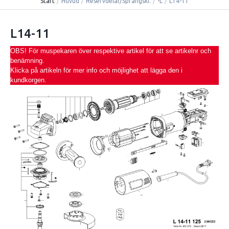
Start
/
Huvud
/
Reservdelar/Sprängski.
/
-L
/
L14-11
L14-11
OBS! För muspekaren över respektive artikel för att se artikelnr och
benämning.
Klicka på artikeln för mer info och möjlighet att lägga den i
kundkorgen.