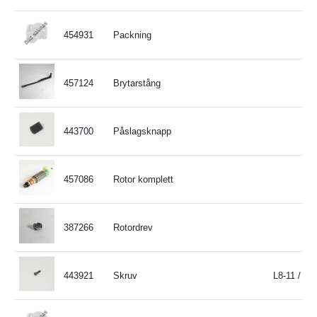
454931
Packning
457124
Brytarstång
443700
Påslagsknapp
457086
Rotor komplett
387266
Rotordrev
443921
Skruv
L8-11 / LE