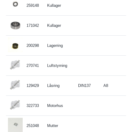
259148
Kullager
171042
Kullager
200298
Lagerring
270741
Luftstyrning
129429
Låsring
DIN137
A8
322733
Motorhus
251048
Mutter