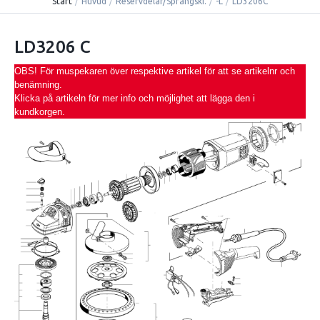
Start
/
Huvud
/
Reservdelar/Sprängski.
/
-L
/
LD3206C
LD3206 C
OBS! För muspekaren över respektive artikel för att se artikelnr och
benämning.
Klicka på artikeln för mer info och möjlighet att lägga den i
kundkorgen.