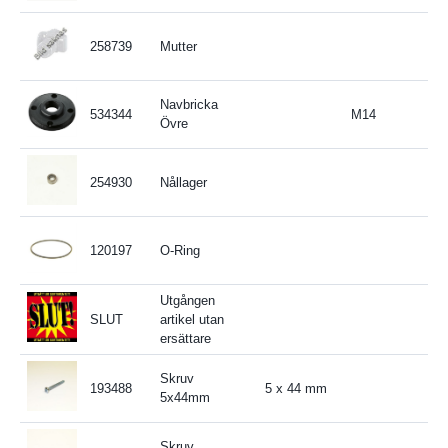
258739
Mutter
Navbricka
534344
M14
Övre
254930
Nållager
120197
O-Ring
Utgången
SLUT
artikel utan
ersättare
Skruv
193488
5 x 44 mm
5x44mm
Skruv