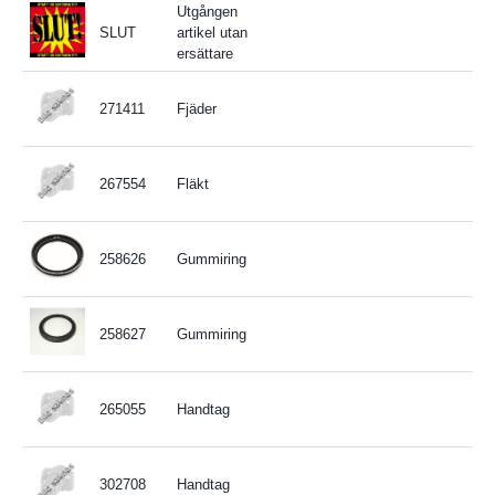
Utgången
SLUT
artikel utan
ersättare
271411
Fjäder
267554
Fläkt
258626
Gummiring
258627
Gummiring
265055
Handtag
302708
Handtag