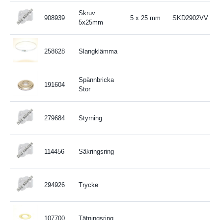
Skruv
908939
5 x 25 mm
SKD2902VV
5x25mm
258628
Slangklämma
Spännbricka
191604
Stor
279684
Styrning
114456
Säkringsring
294926
Trycke
107700
Tätningsring