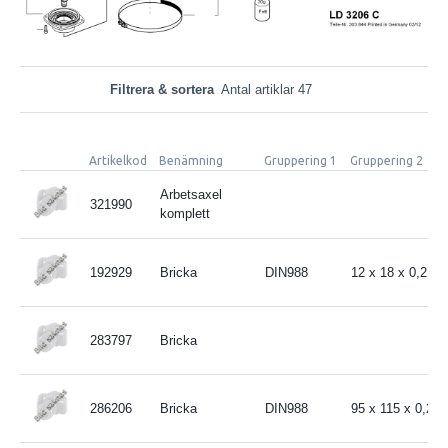
Filtrera & sortera
Antal artiklar 47
Artikelkod
Benämning
Gruppering 1
Gruppering 2
Arbetsaxel
321990
komplett
192929
Bricka
DIN988
12 x 18 x 0,2 m
283797
Bricka
286206
Bricka
DIN988
95 x 115 x 0,2 