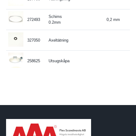
Schims
272493
0,2 mm
0.2mm
327050
Axeltätning
258625
Utsugskåpa