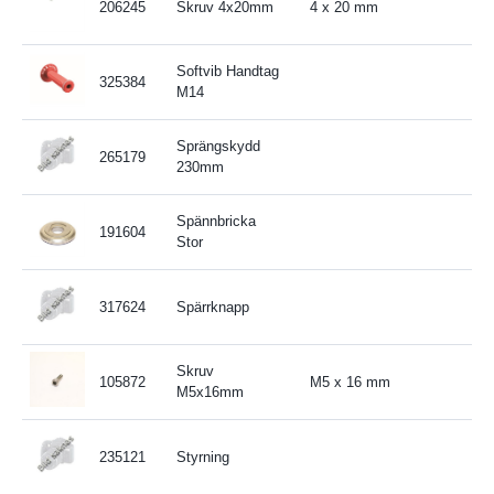
206245
Skruv 4x20mm
4 x 20 mm
Softvib Handtag
325384
M14
Sprängskydd
265179
230mm
Spännbricka
191604
Stor
317624
Spärrknapp
Skruv
105872
M5 x 16 mm
M5x16mm
235121
Styrning