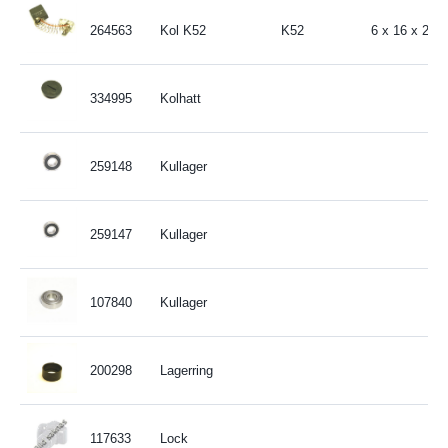
264563
Kol K52
K52
6 x 16 x 20
334995
Kolhatt
259148
Kullager
259147
Kullager
107840
Kullager
200298
Lagerring
117633
Lock