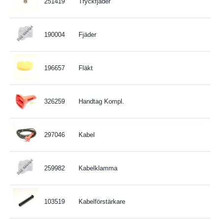
251419
Tryckfjäder
190004
Fjäder
196657
Fläkt
326259
Handtag Kompl.
297046
Kabel
259982
Kabelklamma
103519
Kabelförstärkare