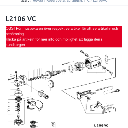
Start
/
Huvud
/
Reservdelar/Sprängski.
/
-L
/
L2106VC
L2106 VC
OBS! För muspekaren över respektive artikel för att se artikelnr och
benämning.
Klicka på artikeln för mer info och möjlighet att lägga den i
kundkorgen.