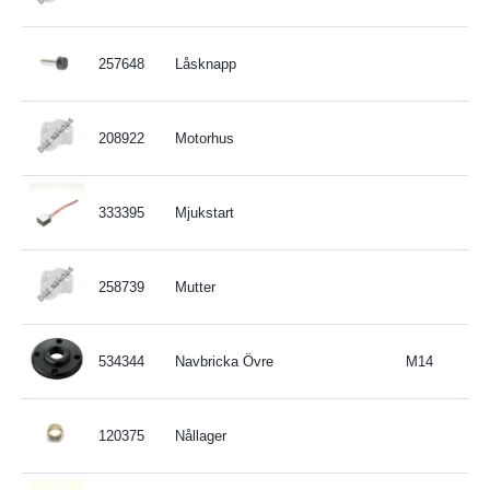
257648
Låsknapp
208922
Motorhus
333395
Mjukstart
258739
Mutter
534344
Navbricka Övre
M14
120375
Nållager