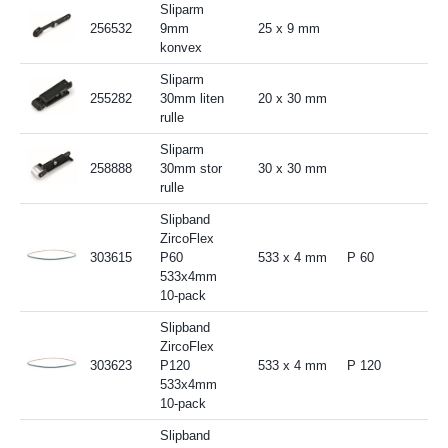
Sliparm
256532
9mm
25 x 9 mm
konvex
Sliparm
255282
30mm liten
20 x 30 mm
rulle
Sliparm
258888
30mm stor
30 x 30 mm
rulle
Slipband
ZircoFlex
303615
P60
533 x 4 mm
P 60
533x4mm
10-pack
Slipband
ZircoFlex
303623
P120
533 x 4 mm
P 120
533x4mm
10-pack
Slipband