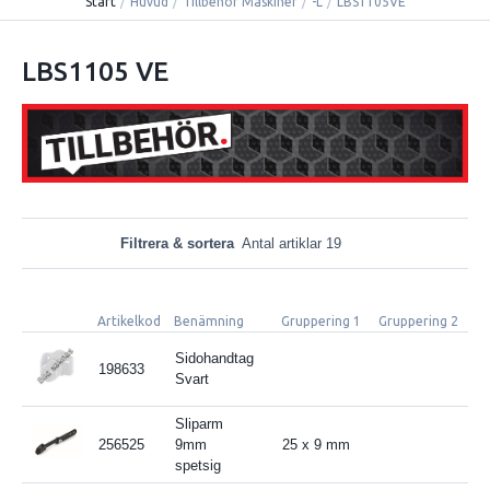
Start
/
Huvud
/
Tillbehör Maskiner
/
-L
/
LBS1105VE
LBS1105 VE
Filtrera & sortera
Antal artiklar 19
Artikelkod
Benämning
Gruppering 1
Gruppering 2
Spe
Sidohandtag
198633
Svart
Sliparm
256525
9mm
25 x 9 mm
spetsig