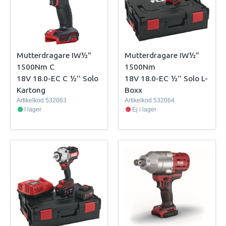
Mutterdragare IW½"
Mutterdragare IW½"
1500Nm C
1500Nm
18V 18.0-EC C ½'' Solo
18V 18.0-EC ½'' Solo L-
Kartong
Boxx
Artikelkod
532063
Artikelkod
532064
I lager
Ej i lager