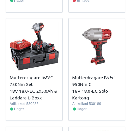
I lager
Ej i lager
Mutterdragare IW½"
Mutterdragare IW½"
750Nm Set
950Nm C
18V 18.0-EC 2x5.0Ah &
18V 18.0-EC Solo
Laddare L-Boxx
Kartong
Artikelkod
530233
Artikelkod
530189
I lager
I lager