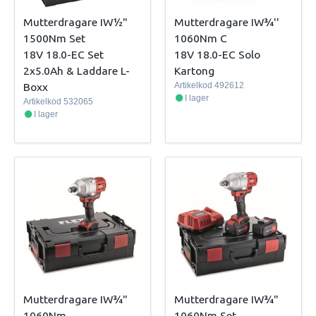
Mutterdragare IW½"
Mutterdragare IW¾''
1500Nm Set
1060Nm C
18V 18.0-EC Set
18V 18.0-EC Solo
2x5.0Ah & Laddare L-
Kartong
Boxx
Artikelkod
492612
I lager
Artikelkod
532065
I lager
Mutterdragare IW¾"
Mutterdragare IW¾"
1060Nm
1060Nm Set