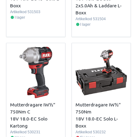
Boxx
2x5.0Ah & Laddare L-
Artikelkod
531503
Boxx
I lager
Artikelkod
531504
I lager
Mutterdragare IW½"
Mutterdragare IW½"
750Nm C
750Nm
18V 18.0-EC Solo
18V 18.0-EC Solo L-
Kartong
Boxx
Artikelkod
530231
Artikelkod
530232