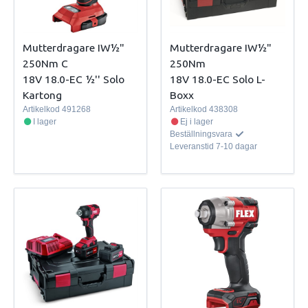
Mutterdragare IW½"
Mutterdragare IW½"
250Nm C
250Nm
18V 18.0-EC ½'' Solo
18V 18.0-EC Solo L-
Kartong
Boxx
Artikelkod
491268
Artikelkod
438308
I lager
Ej i lager
Beställningsvara
Leveranstid
7-10 dagar