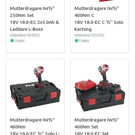
Mutterdragare IW½"
Mutterdragare IW½"
250Nm Set
400Nm C
18V 18.0-EC 2x5.0Ah &
18V 18.0-EC C ½'' Solo
Laddare L-Boxx
Kartong
Artikelkod
504912
Artikelkod
531502
I lager
I lager
Mutterdragare IW½"
Mutterdragare IW½"
400Nm
400Nm Set
18V 18.0-EC ½'' Solo L-
18V 18.0-EC Set