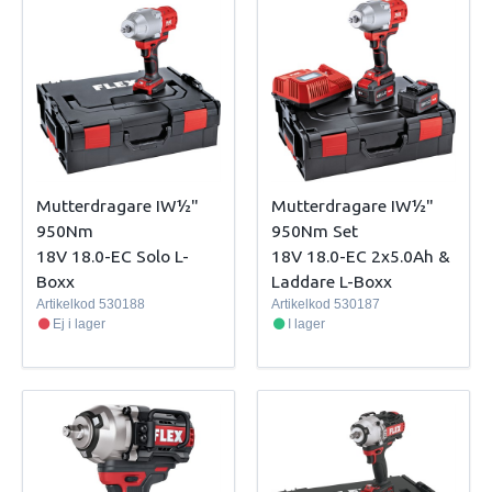
Mutterdragare IW½"
Mutterdragare IW½"
950Nm
950Nm Set
18V 18.0-EC Solo L-
18V 18.0-EC 2x5.0Ah &
Boxx
Laddare L-Boxx
Artikelkod
530188
Artikelkod
530187
Ej i lager
I lager