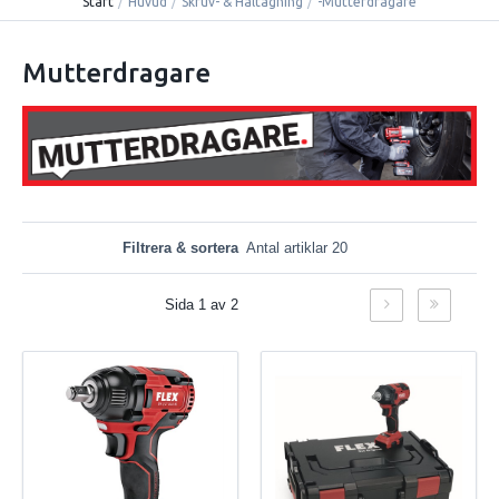
Start
/
Huvud
/
Skruv- & Håltagning
/
-Mutterdragare
Mutterdragare
Filtrera & sortera
Antal artiklar 20
Sida 1 av 2