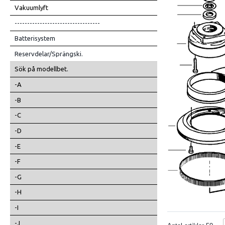
Vakuumlyft
----------------------------------
Batterisystem
Reservdelar/Sprängski.
Sök på modellbet.
-A
-B
-C
-D
-E
-F
-G
-H
-I
-J