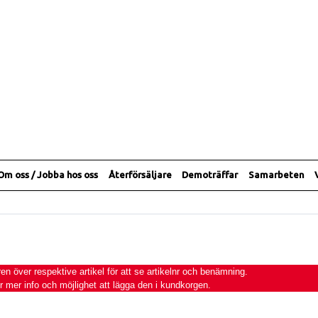
Om oss / Jobba hos oss
Återförsäljare
Demoträffar
Samarbeten
 över respektive artikel för att se artikelnr och benämning.
ör mer info och möjlighet att lägga den i kundkorgen.