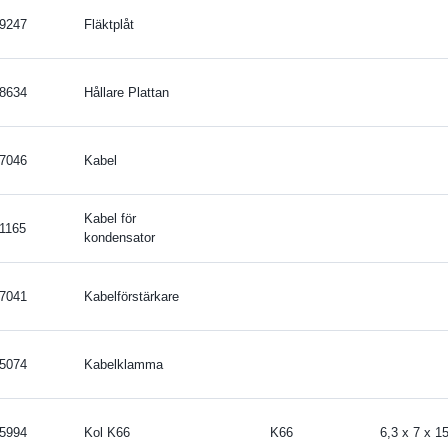
9247
Fläktplåt
8634
Hållare Plattan
7046
Kabel
Kabel för
1165
kondensator
7041
Kabelförstärkare
5074
Kabelklamma
5994
Kol K66
K66
6,3 x 7 x 