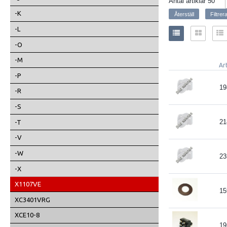
Antal artiklar
50
-K
-L
-O
-M
Ar
-P
19
-R
-S
21
-T
-V
-W
23
-X
X1107VE
15
XC3401VRG
XCE10-8
19