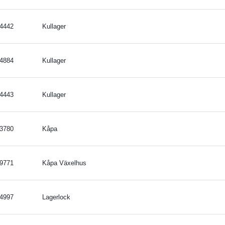
4442
Kullager
4884
Kullager
4443
Kullager
3780
Kåpa
9771
Kåpa Växelhus
4997
Lagerlock