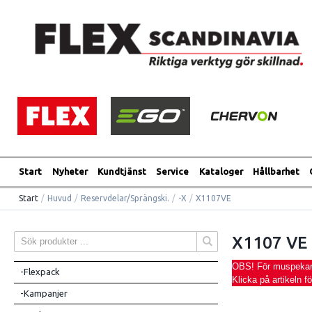
Start
Nyheter
Kundtjänst
Service
Kataloger
Hållbarhet
Start
/
Huvud
/
Reservdelar/Sprängski.
/
-X
/
X1107VE
X1107 VE
OBS! För muspekaren
-Flexpack
Klicka på artikeln f
-Kampanjer