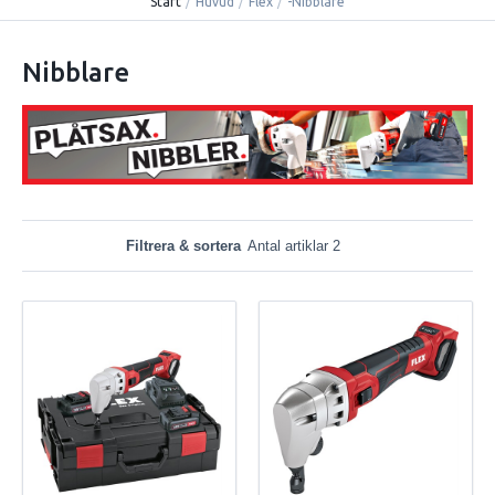
Start
/
Huvud
/
Flex
/
-Nibblare
Nibblare
Filtrera & sortera
Antal artiklar 2