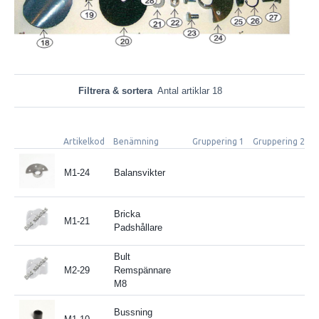
Filtrera & sortera
Antal artiklar 18
Artikelkod
Benämning
Gruppering 1
Gruppering 2
S
M1-24
Balansvikter
Bricka
M1-21
Padshållare
Bult
M2-29
Remspännare
M8
Bussning