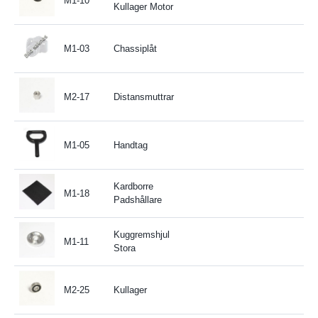
M1-10
Kullager Motor
M1-03
Chassiplåt
M2-17
Distansmuttrar
M1-05
Handtag
Kardborre
M1-18
Padshållare
Kuggremshjul
M1-11
Stora
M2-25
Kullager