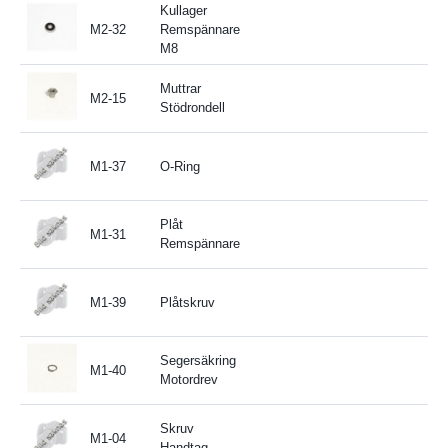
Kullager
M2-32
Remspännare
M8
Muttrar
M2-15
Stödrondell
M1-37
O-Ring
Plåt
M1-31
Remspännare
M1-39
Plåtskruv
Segersäkring
M1-40
Motordrev
Skruv
M1-04
Handtag