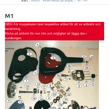
Start
/
Huvud
/
Reservdelar/Sprängski.
/
-M
/
M1
M1
OBS! För muspekaren över respektive artikel för att se artikelnr och
benämning.
Klicka på artikeln för mer info och möjlighet att lägga den i
kundkorgen.