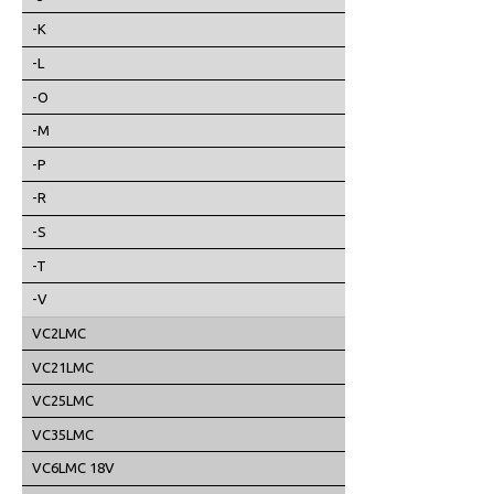
-K
-L
-O
-M
-P
-R
-S
-T
-V
VC2LMC
VC21LMC
VC25LMC
VC35LMC
VC6LMC 18V