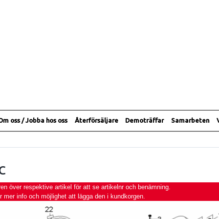
Om oss / Jobba hos oss
Återförsäljare
Demoträffar
Samarbeten
C
 över respektive artikel för att se artikelnr och benämning.
ör mer info och möjlighet att lägga den i kundkorgen.