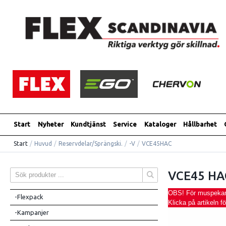
Start
Nyheter
Kundtjänst
Service
Kataloger
Hållbarhet
Start
/
Huvud
/
Reservdelar/Sprängski.
/
-V
/
VCE45HAC
VCE45 HA
OBS! För muspekaren
-Flexpack
Klicka på artikeln f
-Kampanjer