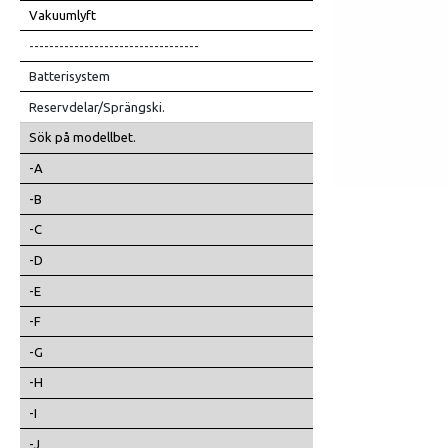
Vakuumlyft
----------------------------------
Batterisystem
Reservdelar/Sprängski.
Sök på modellbet.
-A
-B
-C
-D
-E
-F
-G
-H
-I
-J