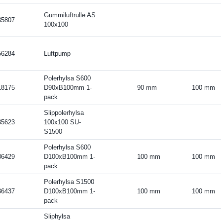
Gummiluftrulle AS
35807
100x100
56284
Luftpump
Polerhylsa S600
18175
D90xB100mm 1-
90 mm
100 mm
pack
Slippolerhylsa
35623
100x100 SU-
S1500
Polerhylsa S600
36429
D100xB100mm 1-
100 mm
100 mm
pack
Polerhylsa S1500
36437
D100xB100mm 1-
100 mm
100 mm
pack
Sliphylsa