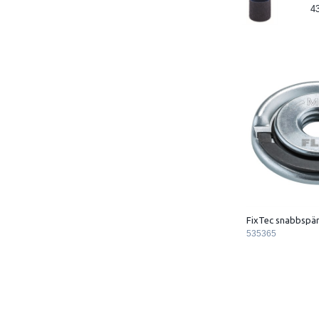
4
FixTec snabbspä
535365