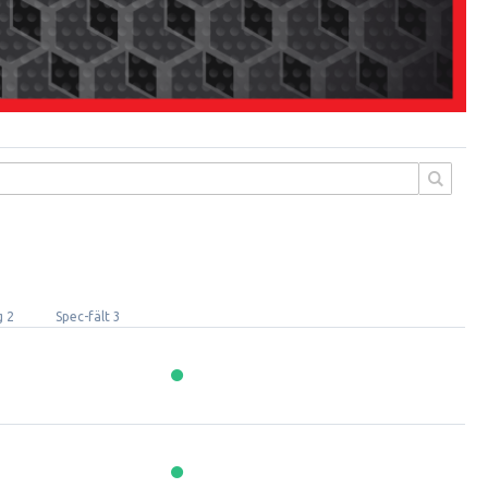
g 2
Spec-fält 3