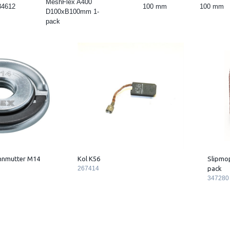
MeshFlex A400
34612
100 mm
100 mm
D100xB100mm 1-
pack
nnmutter M14
Kol K56
Slipmo
267414
pack
347280