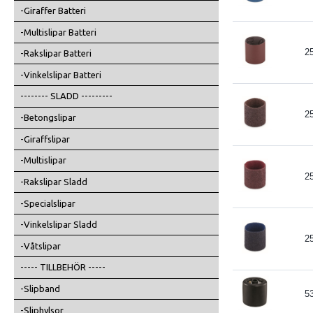
-Giraffer Batteri
-Multislipar Batteri
2
-Rakslipar Batteri
-Vinkelslipar Batteri
-------- SLADD ---------
2
-Betongslipar
-Giraffslipar
-Multislipar
2
-Rakslipar Sladd
-Specialslipar
-Vinkelslipar Sladd
2
-Våtslipar
----- TILLBEHÖR -----
-Slipband
5
-Sliphylsor