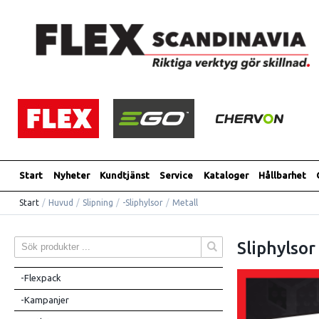
Start
Nyheter
Kundtjänst
Service
Kataloger
Hållbarhet
Start
/
Huvud
/
Slipning
/
-Sliphylsor
/
Metall
Sliphylsor
-Flexpack
-Kampanjer