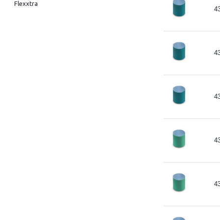
Flexxtra
4
4
4
4
4