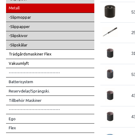
Metall
5
-Slipmoppar
-Slippapper
2
-Slipskivor
-Slipskålar
3
Trädgårdsmaskiner Flex
Vakuumlyft
----------------------------------
5
Batterisystem
Reservdelar/Sprängski.
4
Tillbehör Maskiner
----------------------------------
4
Ego
Flex