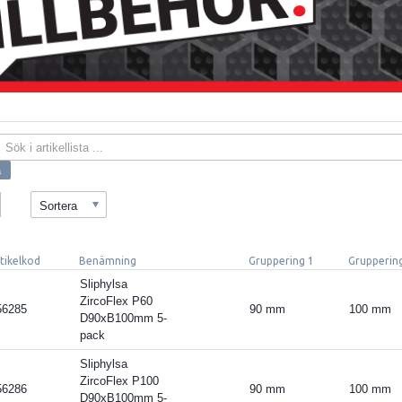
Sortera
tikelkod
Benämning
Gruppering 1
Grupperin
Sliphylsa
ZircoFlex P60
56285
90 mm
100 mm
D90xB100mm 5-
pack
Sliphylsa
ZircoFlex P100
56286
90 mm
100 mm
D90xB100mm 5-