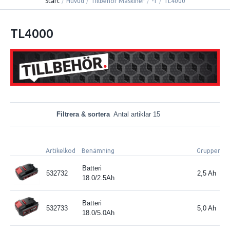
Start
/
Huvud
/
Tillbehör Maskiner
/
-T
/
TL4000
TL4000
Filtrera & sortera
Antal artiklar 15
Artikelkod
Benämning
Gruppering
Batteri
532732
2,5 Ah
18.0/2.5Ah
Batteri
532733
5,0 Ah
18.0/5.0Ah