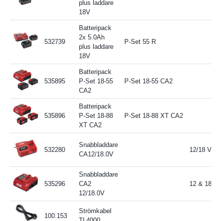
plus laddare
18V
Batteripack
2x 5.0Ah
532739
P-Set 55 R
plus laddare
18V
Batteripack
535895
P-Set 18-55
P-Set 18-55 CA2
CA2
Batteripack
535896
P-Set 18-88
P-Set 18-88 XT CA2
XT CA2
Snabbladdare
532280
12/18 V
CA12/18.0V
Snabbladdare
535296
CA2
12 & 18 Vo
12/18.0V
Strömkabel
100.153
TL4000