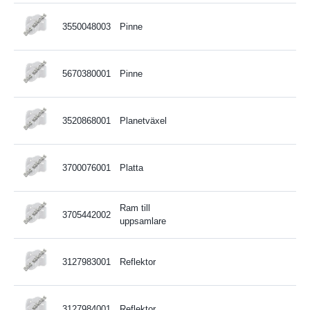
3550048003
Pinne
5670380001
Pinne
3520868001
Planetväxel
3700076001
Platta
Ram till
3705442002
uppsamlare
3127983001
Reflektor
3127984001
Reflektor