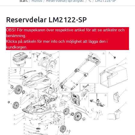
Start
/
Huvud
/
Reservdelar/Sprängski.
/
-L
/
LM2122E-SP
Reservdelar LM2122-SP
OBS! För muspekaren över respektive artikel för att se artikelnr och
benämning.
Klicka på artikeln för mer info och möjlighet att lägga den i
kundkorgen.