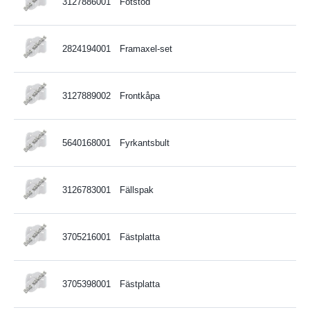
3127886001
Fotstöd
2824194001
Framaxel-set
3127889002
Frontkåpa
5640168001
Fyrkantsbult
3126783001
Fällspak
3705216001
Fästplatta
3705398001
Fästplatta