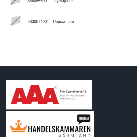
3660565001
Tryckfjäder
3800074001
Uppsamlare