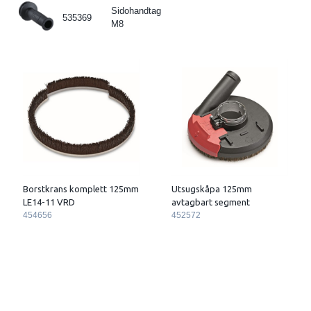
Sidohandtag
535369
M8
Borstkrans komplett 125mm
Utsugskåpa 125mm
LE14-11 VRD
avtagbart segment
454656
452572