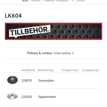
Start
/
Huvud
/
Tillbehör Maskiner
/
-L
/
LK604
LK604
Filtrera & sortera
Antal artiklar 3
Artikelkod
Benämning
Gruppering 1
Gruppering 2
Spe
124079
Gummidisk
124109
Spännmutter