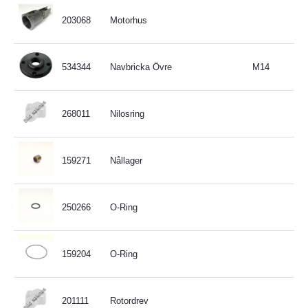
203068
Motorhus
534344
Navbricka Övre
M14
268011
Nilosring
159271
Nållager
250266
O-Ring
159204
O-Ring
201111
Rotordrev