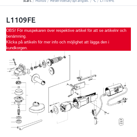
Start
/
Huvud
/
Reservdelar/Sprängski.
/
-L
/
L1109FE
L1109FE
OBS! För muspekaren över respektive artikel för att se artikelnr och
benämning.
Klicka på artikeln för mer info och möjlighet att lägga den i
kundkorgen.