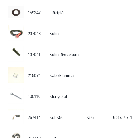
159247
Fläktplåt
297046
Kabel
197041
Kabelförstärkare
215074
Kabelklamma
100110
Klonyckel
267414
Kol K56
K56
6,3 x 7 x 15,