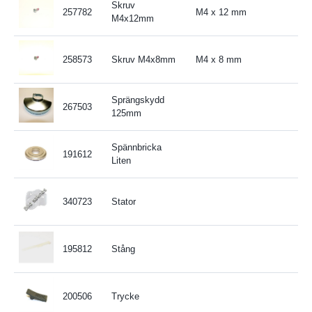
Skruv
257782
M4 x 12 mm
M4x12mm
258573
Skruv M4x8mm
M4 x 8 mm
Sprängskydd
267503
125mm
Spännbricka
191612
Liten
340723
Stator
195812
Stång
200506
Trycke