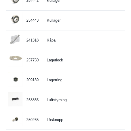
254442
Kullager
254443
Kullager
241318
Kåpa
257750
Lagerlock
209139
Lagerring
258856
Luftstyrning
250265
Låsknapp