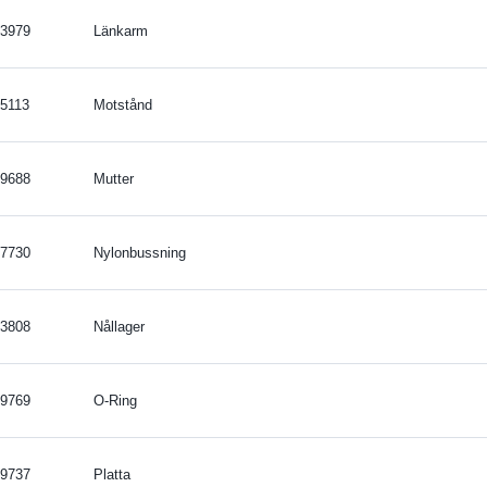
3979
Länkarm
5113
Motstånd
9688
Mutter
7730
Nylonbussning
3808
Nållager
9769
O-Ring
9737
Platta