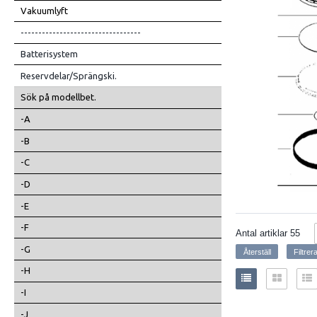
Vakuumlyft
----------------------------------
Batterisystem
Reservdelar/Sprängski.
Sök på modellbet.
-A
-B
-C
-D
-E
-F
Antal artiklar
55
-G
-H
-I
-J