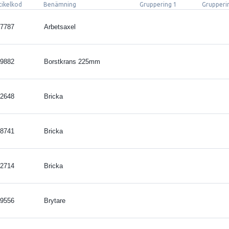
tikelkod
Benämning
Gruppering 1
Grupperi
7787
Arbetsaxel
9882
Borstkrans 225mm
2648
Bricka
8741
Bricka
2714
Bricka
9556
Brytare