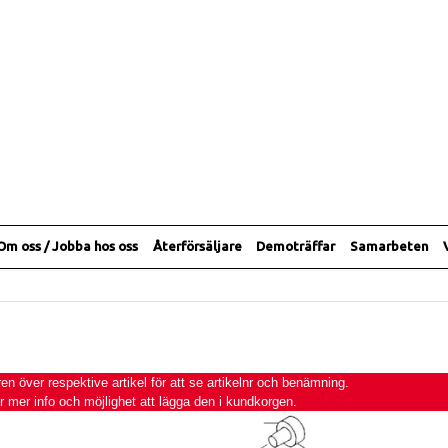
Om oss / Jobba hos oss
Återförsäljare
Demoträffar
Samarbeten
 över respektive artikel för att se artikelnr och benämning.
ör mer info och möjlighet att lägga den i kundkorgen.