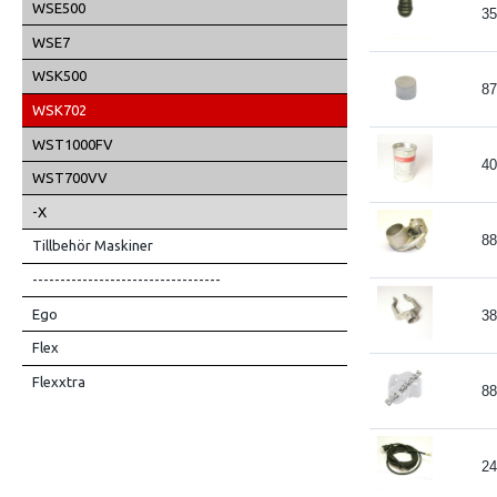
WSE500
35
WSE7
WSK500
87
WSK702
WST1000FV
40
WST700VV
-X
88
Tillbehör Maskiner
----------------------------------
Ego
38
Flex
Flexxtra
88
24