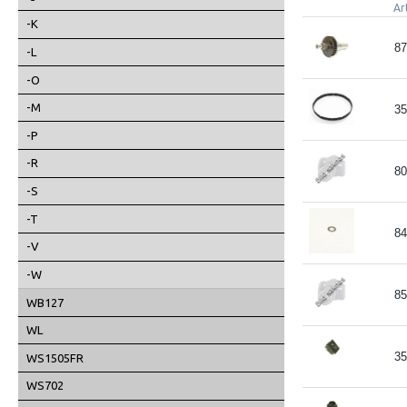
Ar
-K
87
-L
-O
-M
35
-P
-R
80
-S
-T
84
-V
-W
85
WB127
WL
35
WS1505FR
WS702