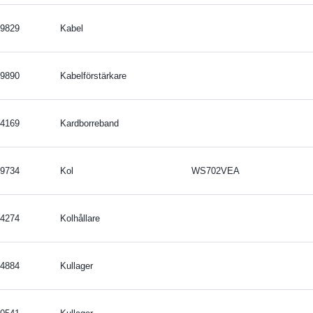
9829
Kabel
9890
Kabelförstärkare
4169
Kardborreband
9734
Kol
WS702VEA
4274
Kolhållare
4884
Kullager