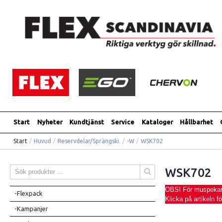
Start
Nyheter
Kundtjänst
Service
Kataloger
Hållbarhet
Start
/
Huvud
/
Reservdelar/Sprängski.
/
-W
/
WSK702
WSK702
OBS! För muspekaren
-Flexpack
Klicka på artikeln f
-Kampanjer