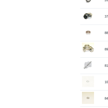
26
37
88
89
81
10
84