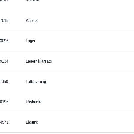
0541
Kullager
7015
Kåpset
3096
Lager
9234
Lagerhållarsats
1350
Luftstyrning
0196
Låsbricka
4571
Låsring