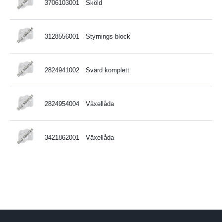
3706103001
Sköld
3128556001
Styrnings block
2824941002
Svärd komplett
2824954004
Växellåda
3421862001
Växellåda