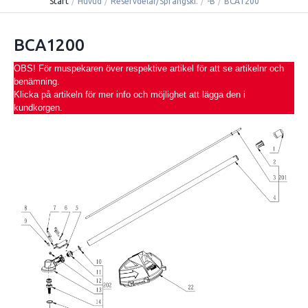
Start
/
Huvud
/
Reservdelar/Sprängski.
/
-B
/
BCA1200
BCA1200
OBS! För muspekaren över respektive artikel för att se artikelnr och
benämning.
Klicka på artikeln för mer info och möjlighet att lägga den i
kundkorgen.