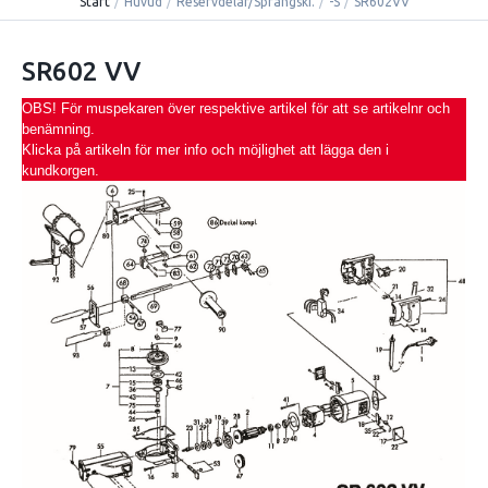
Start
/
Huvud
/
Reservdelar/Sprängski.
/
-S
/
SR602VV
SR602 VV
OBS! För muspekaren över respektive artikel för att se artikelnr och
benämning.
Klicka på artikeln för mer info och möjlighet att lägga den i
kundkorgen.