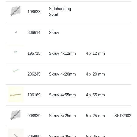
Sidohandtag
198633
Svart
306614
Skruv
195715
Skruv 4x12mm
4 x 12 mm
206245
Skruv 4x20mm
4 x 20 mm
196169
Skruv 4x55mm
4 x 55 mm
908939
Skruv 5x25mm
5 x 25 mm
SKD2902VV
205990
Skruv 5x35mm
5 x 35 mm