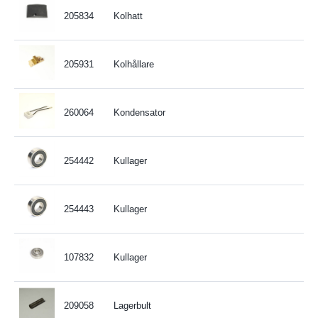
205834
Kolhatt
205931
Kolhållare
260064
Kondensator
254442
Kullager
254443
Kullager
107832
Kullager
209058
Lagerbult