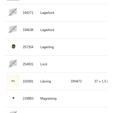
194271
Lagerlock
194638
Lagerlock
257354
Lagerring
254931
Lock
102091
Låsring
DIN472
37 x 1,5 mm
219983
Magnetring