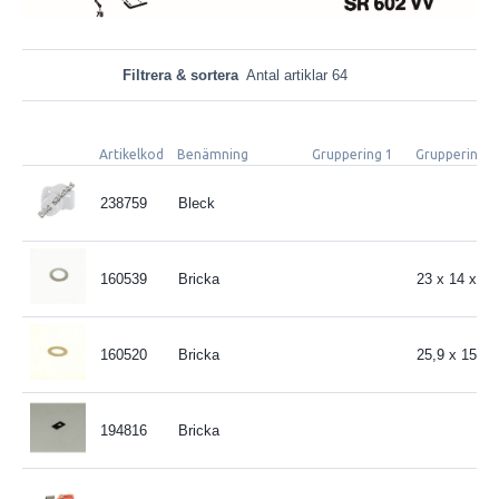
Filtrera & sortera
Antal artiklar 64
Artikelkod
Benämning
Gruppering 1
Gruppering 2
238759
Bleck
160539
Bricka
23 x 14 x 0
160520
Bricka
25,9 x 15,5 
194816
Bricka