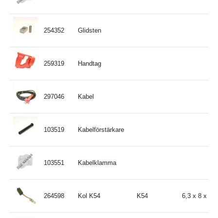
254352
Glidsten
259319
Handtag
297046
Kabel
103519
Kabelförstärkare
103551
Kabelklamma
264598
Kol K54
K54
6,3 x 8 x 1