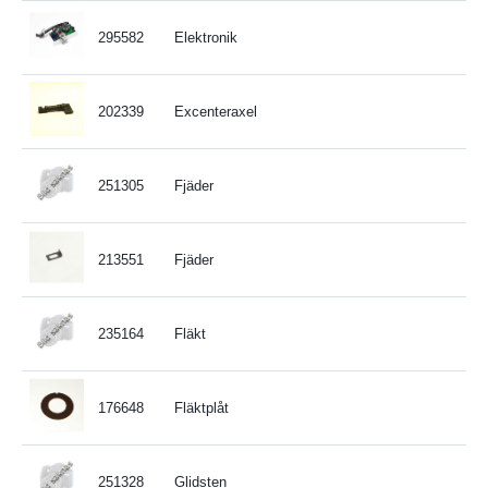
295582
Elektronik
202339
Excenteraxel
251305
Fjäder
213551
Fjäder
235164
Fläkt
176648
Fläktplåt
251328
Glidsten