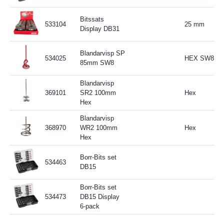
Bitssats
533104
25 mm
Display DB31
Blandarvisp SP
534025
HEX SW8
85mm SW8
Blandarvisp
369101
SR2 100mm
Hex
Hex
Blandarvisp
368970
WR2 100mm
Hex
Hex
Borr-Bits set
534463
DB15
Borr-Bits set
534473
DB15 Display
6-pack