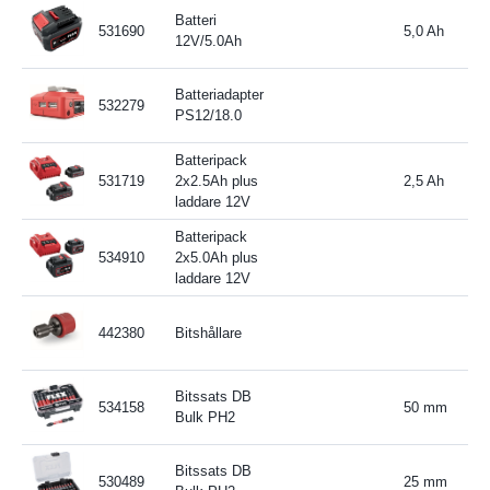
Batteri
531690
5,0 Ah
12V/5.0Ah
Batteriadapter
532279
PS12/18.0
Batteripack
531719
2x2.5Ah plus
2,5 Ah
laddare 12V
Batteripack
534910
2x5.0Ah plus
laddare 12V
442380
Bitshållare
Bitssats DB
534158
50 mm
Bulk PH2
Bitssats DB
530489
25 mm