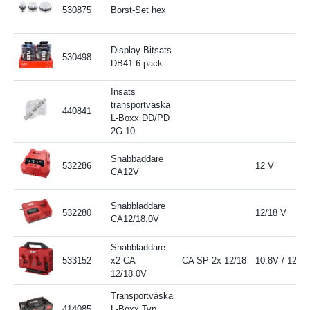
530875
Borst-Set hex
Display Bitsats
530498
DB41 6-pack
Insats
transportväska
440841
L-Boxx DD/PD
2G 10
Snabbaddare
532286
12 V
CA12V
Snabbladdare
532280
12/18 V
CA12/18.0V
Snabbladdare
533152
x2 CA
CA SP 2x 12/18
10.8V / 12V 
12/18.0V
Transportväska
414085
L-Boxx Typ