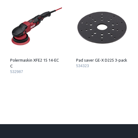
Polermaskin XFE2 15 14-EC
Pad saver GE-X D225 3-pack
C
534323
532987