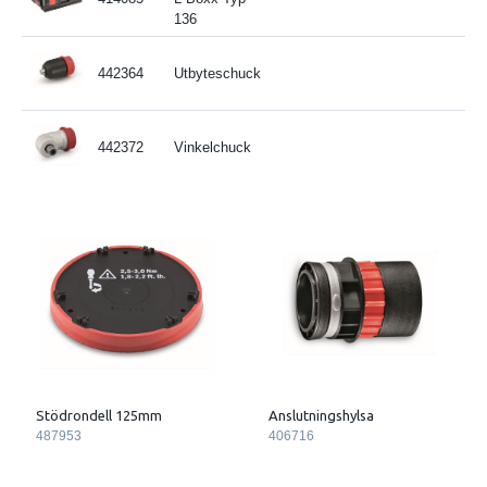
136
442364
Utbyteschuck
442372
Vinkelchuck
Stödrondell 125mm
Anslutningshylsa
487953
406716