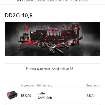
Start
/
Huvud
/
Tillbehör Maskiner
/
-P
/
PD2G 10.8-EC
DD2G 10,8
Filtrera & sortera
Antal artiklar 36
Artikelkod
Benämning
Gruppering 1
Batteri
532290
2,5 Ah
12V/2.5Ah