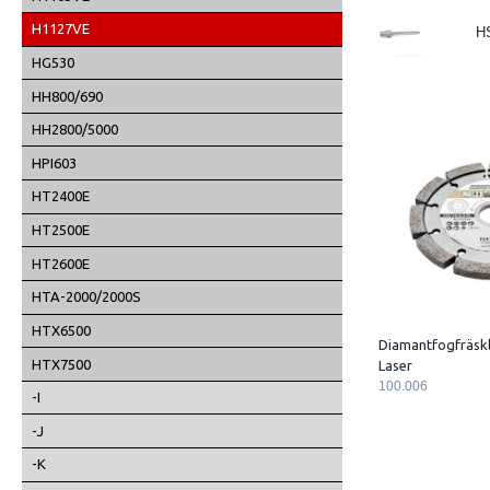
H1127VE
H
HG530
HH800/690
HH2800/5000
HPI603
HT2400E
HT2500E
HT2600E
HTA-2000/2000S
HTX6500
Diamantfogfräskl
HTX7500
Laser
100.006
-I
-J
-K