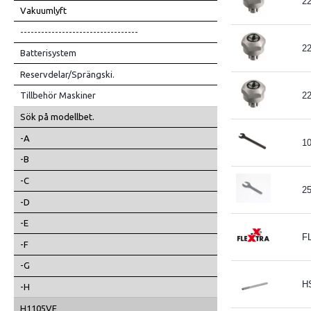
2
Vakuumlyft
----------------------------------
2
Batterisystem
Reservdelar/Sprängski.
2
Tillbehör Maskiner
Sök på modellbet.
-A
1
-B
-C
2
-D
-E
F
-F
-G
H
-H
H1105VE