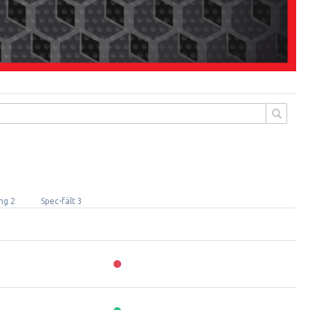
ng 2
Spec-fält 3