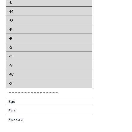
-L
-M
-O
-P
-R
-S
-T
-V
-W
-X
----------------------------------
Ego
Flex
Flexxtra