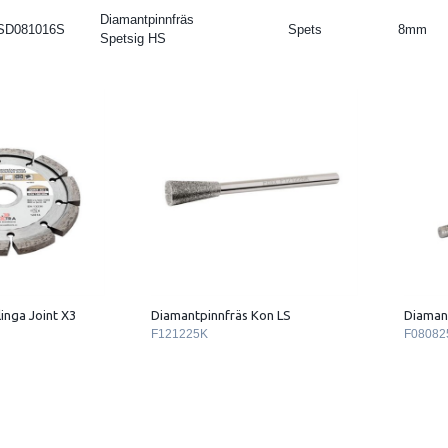
Diamantpinnfräs
SD081016S
Spets
8mm
Spetsig HS
inga Joint X3
Diamantpinnfräs Kon LS
Diaman
F121225K
F08082