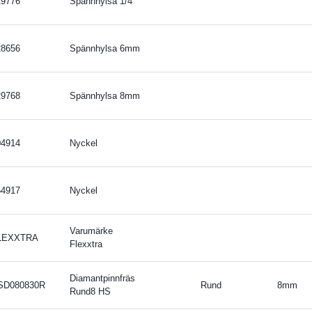
29776
Spännhylsa 1/4''
28656
Spännhylsa 6mm
29768
Spännhylsa 8mm
04914
Nyckel
54917
Nyckel
Varumärke
LEXXTRA
Flexxtra
Diamantpinnfräs
SD080830R
Rund
8mm
Rund8 HS