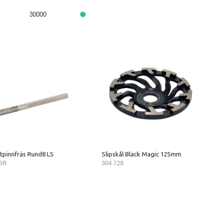
30000
tpinnfräs Rund8 LS
Slipskål Black Magic 125mm
5R
304.728