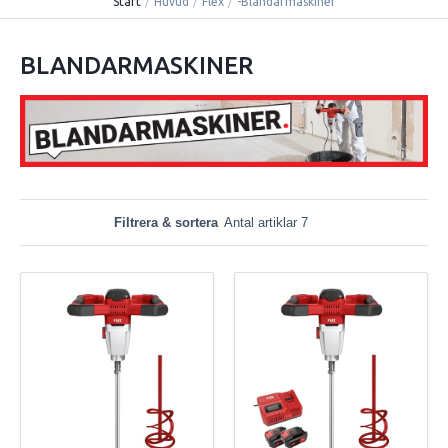
Start
/
Huvud
/
Flex
/
-Blandarmaskiner
BLANDARMASKINER
Filtrera & sortera
Antal artiklar 7