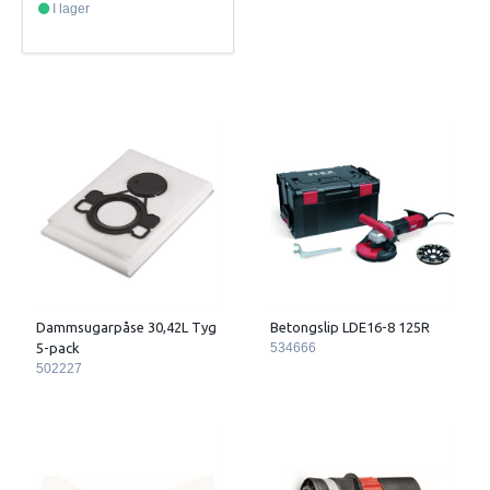
I lager
Dammsugarpåse 30,42L Tyg
Betongslip LDE16-8 125R
5-pack
534666
502227