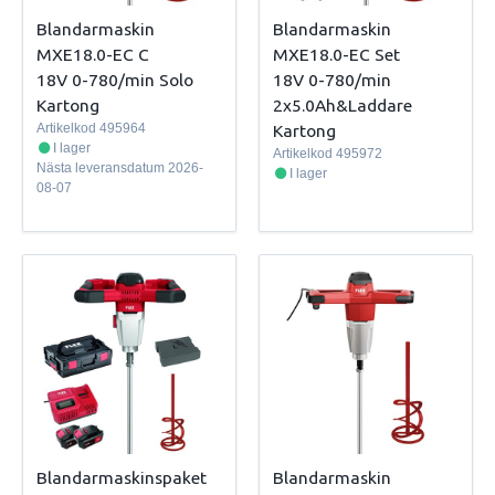
Blandarmaskin
Blandarmaskin
MXE18.0-EC C
MXE18.0-EC Set
18V 0-780/min Solo
18V 0-780/min
Kartong
2x5.0Ah&Laddare
Artikelkod
495964
Kartong
I lager
Artikelkod
495972
Nästa leveransdatum
2026-
I lager
08-07
Blandarmaskinspaket
Blandarmaskin