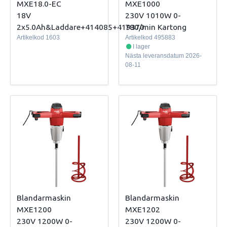
MXE18.0-EC
MXE1000
18V
230V 1010W 0-
2x5.0Ah&Laddare+414085+419370
780/min Kartong
Artikelkod
1603
Artikelkod
495883
I lager
Nästa leveransdatum
2026-
08-11
Blandarmaskin
Blandarmaskin
MXE1200
MXE1202
230V 1200W 0-
230V 1200W 0-