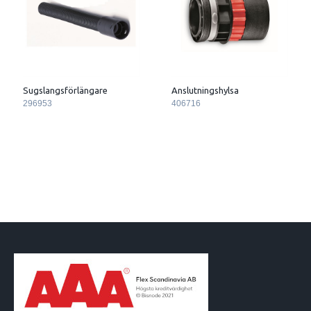
Sugslangsförlängare
Anslutningshylsa
296953
406716